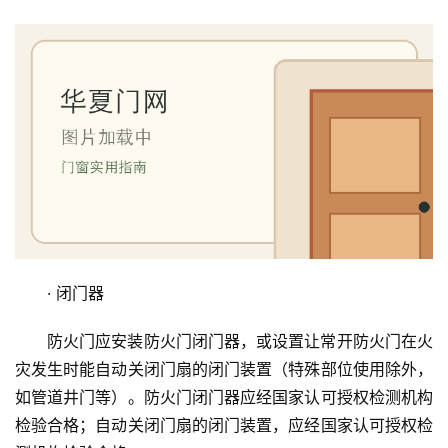
· 闭门器
防火门应安装防火门闭门器，或设置让常开防火门在火
灾发生时能自动关闭门扇的闭门装置（特殊部位使用除外，
如管道井门等）。防火门闭门器应经国家认可授权检测机构
检验合格；自动关闭门扇的闭门装置，应经国家认可授权检