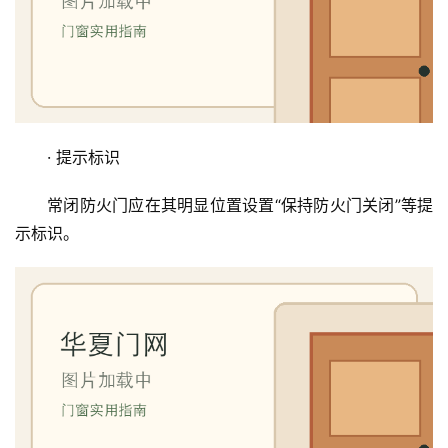
装
维
修
门
业
· 提示标识
资
讯
常闭防火门应在其明显位置设置“保持防火门关闭”等提
示标识。
联
系
我
们