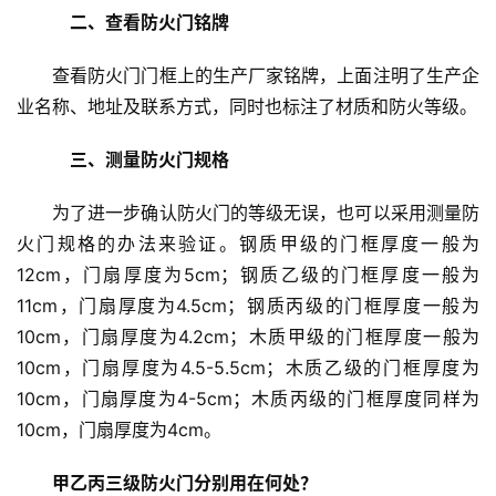
二、查看防火门铭牌　
查看防火门门框上的生产厂家铭牌，上面注明了生产企
业名称、地址及联系方式，同时也标注了材质和防火等级。
三、测量防火门规格
为了进一步确认防火门的等级无误，也可以采用测量防
火门规格的办法来验证。钢质甲级的门框厚度一般为
12cm，门扇厚度为5cm；钢质乙级的门框厚度一般为
11cm，门扇厚度为4.5cm；钢质丙级的门框厚度一般为
10cm，门扇厚度为4.2cm；木质甲级的门框厚度一般为
10cm，门扇厚度为4.5-5.5cm；木质乙级的门框厚度为
10cm，门扇厚度为4-5cm；木质丙级的门框厚度同样为
10cm，门扇厚度为4cm。
甲乙丙三级防火门分别用在何处？