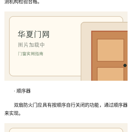
测机构检验合格。
· 顺序器
双扇防火门应具有按顺序自行关闭的功能，通过顺序器
来实现。