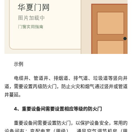
示例
电缆井、管道井、排烟道、排气道、垃圾道等竖向井
道，需要设置丙级防火门，防止火灾和烟气通过竖井或管道
井蔓延。
4、重要设备间需要设置相应等级的防火门
重要设备间需要设置防火门，以保护设备安全，常用的
设备间有：变配电室（甲级）、通风空气调节机房（甲