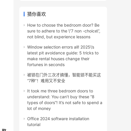
猜你喜欢
How to choose the bedroom door? Be
sure to adhere to the \”7 non -choice\”,
not blind, but experience lessons
Window selection errors all! 2025\’s
latest pit avoidance guide: 5 tricks to
make rental houses change their
fortunes in seconds
被锁在门外三次才搞懂，智能锁不能买这
“7种”！难用又不安全
It took me three bedroom doors to
understand: You can’t buy these “8
types of doors”! It’s not safe to spend a
lot of money
Office 2024 software installation
tutorial