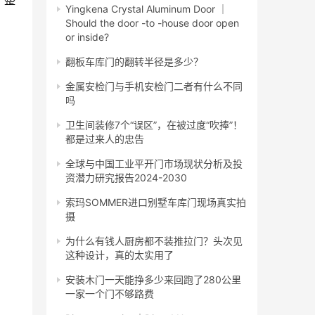
，整
Yingkena Crystal Aluminum Door ｜
Should the door -to -house door open
or inside?
翻板车库门的翻转半径是多少？
金属安检门与手机安检门二者有什么不同
吗
卫生间装修7个“误区”，在被过度“吹捧”！
都是过来人的忠告
全球与中国工业平开门市场现状分析及投
资潜力研究报告2024-2030
索玛SOMMER进口别墅车库门现场真实拍
摄
为什么有钱人厨房都不装推拉门？头次见
这种设计，真的太实用了
安装木门一天能挣多少来回跑了280公里
一家一个门不够路费