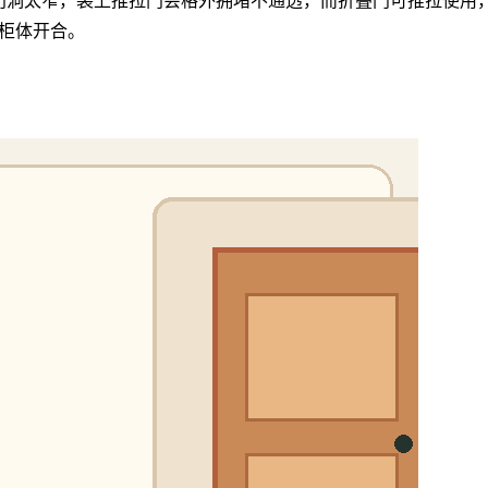
门洞太窄，装上推拉门会格外拥堵不通透，而折叠门可推拉使用
响柜体开合。