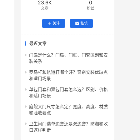
23.6K
0
文章
粉丝
关注
私信
最近文章
门扇是什么？门扇、门框、门套区别和安
装关系
罗马杆和轨道杆哪个好？窗帘安装优缺点
和适用场景
单包门套和双包门套怎么选？区别、价格
和适用场景
庭院大门尺寸怎么定？宽度、高度、材质
和验收要点
卫生间门选单边套还是双边套？防潮和收
口这样判断