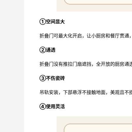
①空间显大
折叠门可最大化开启，让小厨房和餐厅贯通
②通透
折叠门没有推拉门扇遮挡，全开放的厨房通
③不伤瓷砖
吊轨安装，下部悬浮不接触地面，美观且不
④使用灵活