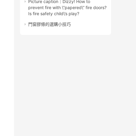
Picture caption│Dizzy! How to
prevent fire with \”papered\” fire doors?
Is fire safety child\’s play?
門窗膠條的選購小技巧