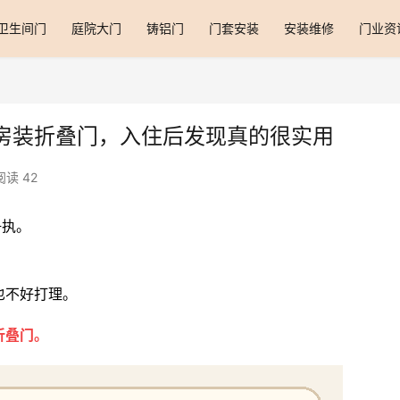
卫生间门
庭院大门
铸铝门
门套安装
安装维修
门业资
房装折叠门，入住后发现真的很实用
阅读 42
争执。
也不好打理。
折叠门。