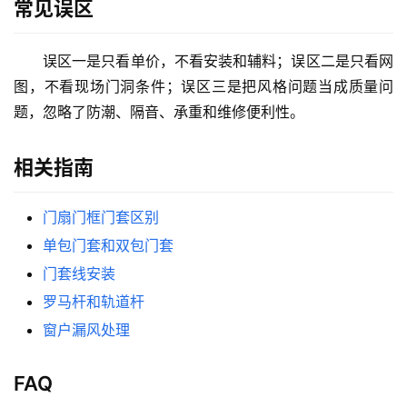
常见误区
入
户
误区一是只看单价，不看安装和辅料；误区二是只看网
门
图，不看现场门洞条件；误区三是把风格问题当成质量问
题，忽略了防潮、隔音、承重和维修便利性。
卧
室
门
相关指南
卫
门扇门框门套区别
生
单包门套和双包门套
间
门套线安装
门
罗马杆和轨道杆
庭
窗户漏风处理
院
大
FAQ
门