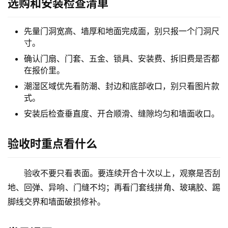
选购和安装检查清单
先量门洞宽高、墙厚和地面完成面，别只报一个门洞尺
寸。
确认门扇、门套、五金、锁具、安装费、拆旧费是否都
在报价里。
潮湿区域优先看防潮、封边和底部收口，别只看图片款
式。
安装后检查垂直度、开合顺滑、缝隙均匀和墙面收口。
验收时重点看什么
验收不要只看表面。要连续开合十次以上，观察是否刮
地、回弹、异响、门缝不均；再看门套线拼角、玻璃胶、踢
脚线交界和墙面破损修补。
首
页