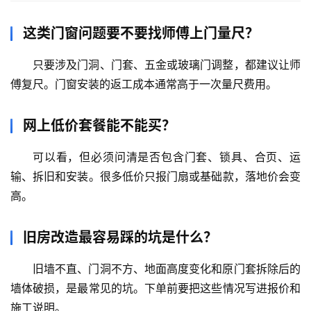
铸
这类门窗问题要不要找师傅上门量尺？
铝
登录
注册
门
只要涉及门洞、门套、五金或玻璃门调整，都建议让师
傅复尺。门窗安装的返工成本通常高于一次量尺费用。
门
套
网上低价套餐能不能买？
安
装
可以看，但必须问清是否包含门套、锁具、合页、运
输、拆旧和安装。很多低价只报门扇或基础款，落地价会变
安
高。
装
维
旧房改造最容易踩的坑是什么？
修
旧墙不直、门洞不方、地面高度变化和原门套拆除后的
门
墙体破损，是最常见的坑。下单前要把这些情况写进报价和
业
施工说明。
资