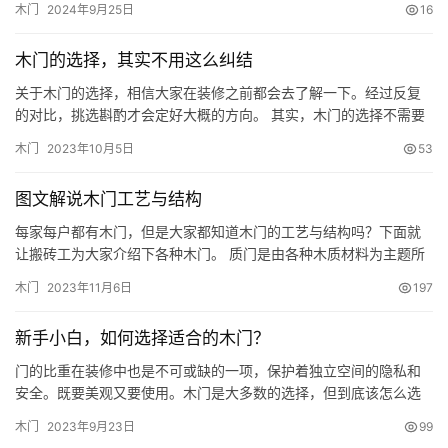
木门
2024年9月25日
16
貨，可商傢卻理直氣壯，直言：不退！ ##“李鬼”藏身“實木”標簽：
傢居市場亂象何時休？ “眼見不一定為實”，這句老話在如今的消費
木门的选择，其实不用这么纠结
市場中，似乎越來越能引起人們的共鳴。特別是傢居市場，琳瑯…
关于木门的选择，相信大家在装修之前都会去了解一下。经过反复
的对比，挑选斟酌才会定好大概的方向。 其实，木门的选择不需要
这么纠结，只要看完这篇文章您就知道怎么选择啦~ 1.白色 这是百
木门
2023年10月5日
53
搭颜色，任何风格都可以适用。特别是刚需房盛行的现在，大部分
年轻人都可以考虑白色。白门白色踢脚线配套，一样的颜色以及款
图文解说木门工艺与结构
式，这样装修永远不会出错。 2.白色木门会不会发黄？ 当然不会…
每家每户都有木门，但是大家都知道木门的工艺与结构吗？下面就
让搬砖工为大家介绍下各种木门。 质门是由各种木质材料为主题所
制造出来的各种形式、各种结构的门的总称，它是每家每户新居装
木门
2023年11月6日
197
修时必选的材料之一。木质门市场近年来发展速度极快，其品种、
材质、性能。有些门从外观、式样上看相差无几，实质却有着根本
新手小白，如何选择适合的木门？
的区别。 一、木门的分类 市面上各式各样的门的称呼有很多，什么
\&#…
门的比重在装修中也是不可或缺的一项，保护着独立空间的隐私和
安全。既要美观又要使用。木门是大多数的选择，但到底该怎么选
择呢？一起来看看吧~ 目前市场主流木门大致分三类：实木门、实
木门
2023年9月23日
99
木复合门和模压门。 实木门 由原木来制作（选用橡胶木、胡桃木、