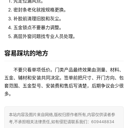
装
先定位漏风点。
维
密封条老化就按规格更换。
修
补胶前清理旧胶和灰尘。
五金锁点不要暴力调整。
门
业
高层外窗问题找专业人员处理。
资
讯
容易踩坑的地方
联
不要只看单项低价。门类产品最终效果由测量、材料、
系
五金、辅材和安装共同决定。签单前把尺寸、开门方向、包
我
套范围、五金型号、安装费和售后写清楚，后期争议会少很
们
多。
本站内容及图片来自网络,版权归原作者所有,内容仅供读者参
考,不承担相关法律责任,如有侵犯请联系我们：609448834