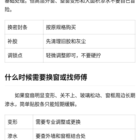
基础处理。但高层外窗、整窗变形和大面积渗水不要自己冒
险。
换密封条
按原规格购买
首
页
补胶
先清理旧胶和灰尘
调锁点
轻微调整即可，不要硬拧
入
户
门
什么时候需要换窗或找师傅
卧
如果窗扇明显变形、关不上、玻璃松动、窗框周边长期
室
门
渗水，简单贴胶条只能短期缓解。
卫
变形
需要专业调整或更换
生
渗水
要查外墙和窗框结合处
间