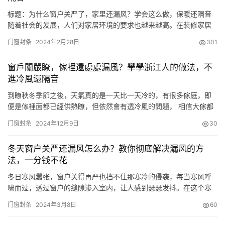
标题：为什么窗户关严了，家里还漏风？学会这么做，保暖还隔音
随着社会的发展，人们对家居环境的要求也越来越高。在装修家居
的过程中，窗户作为室内外交换空气的重要通道，其密封性对于保
门窗封条
2024年2月28日
301
温和隔音效果至关重要。然而，有时候即使窗户关得严丝合缝，家
里依然会有风声呼啸，这是为什么呢？接下来，我将结合自己的经
窗戶關嚴瞭，傢裡還處處漏風？學學浙江人的做法，不
验和案例，为大家揭示窗户漏风的原因，并分享一些实用的解决方
進冷風還隔音
法。 一、…
到瞭秋冬季節之後，天氣真的是一天比一天冷的，有很多傢庭，即
便是傢裡面都已經供熱瞭，但依然會有透冷風的問題， 相信大傢都
會遇到瞭類似的問題，明明已經將窗戶關緊瞭，但靠近依然有冷風
门窗封条
2024年12月9日
30
進入，這是為啥？ 特別是正在租房子或者居住老房子的傢庭，都會
有明顯的冷風， 如果你不能及時到解決，對我們的身體都會造成傷
冬天窗户关严还漏风怎么办？教你彻底解决漏风的方
害，比如，時間長瞭會有受風、生病等，尤其是傢裡面有孩子的傢
法，一分钱不花
庭，可…
冬日寒风嚣张，窗户关得再严也挡不住那寒冷的侵袭，每当寒风呼
啸而过，透过窗户的缝隙渗入室内，让人感到瑟瑟发抖。在这个寒
冷的季节里，窗户漏风成了让人头疼的问题。有人可能会想到用胶
门窗封条
2024年3月8日
60
带、窗帘等简单方法，但往往效果不佳。那么，究竟有没有一种既
简单又有效的方法，可以彻底解决冬天窗户漏风的问题呢？ 在我多