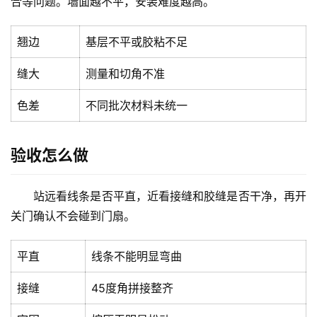
合等问题。墙面越不平，安装难度越高。
翘边
基层不平或胶粘不足
缝大
测量和切角不准
首
页
色差
不同批次材料未统一
入
验收怎么做
户
门
站远看线条是否平直，近看接缝和胶缝是否干净，再开
卧
关门确认不会碰到门扇。
室
门
平直
线条不能明显弯曲
卫
接缝
45度角拼接整齐
生
间