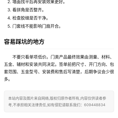
墙面找平后再安装效果更好。
装
维
看拼角是否整齐。
修
检查胶缝是否干净。
门套线不能影响门扇开合。
门
业
容易踩坑的地方
资
讯
不要只看单项低价。门类产品最终效果由测量、材料、
联
五金、辅材和安装共同决定。签单前把尺寸、开门方向、包
系
套范围、五金型号、安装费和售后写清楚，后期争议会少很
我
多。
们
本站内容及图片来自网络,版权归原作者所有,内容仅供读者参
考,不承担相关法律责任,如有侵犯请联系我们：609448834