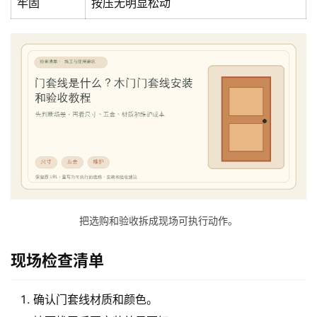
牢固
按压无明显松动
门
庭
院
大
门
铸
铝
登录
注册
门
门
把选购和验收拆成现场可执行动作。
套
安
现场检查清单
装
确认门套线材质和颜色。
安