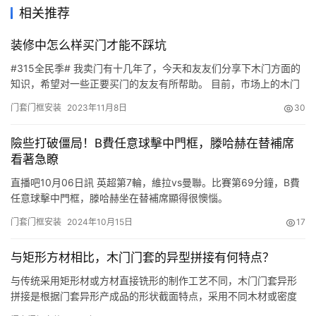
相关推荐
装修中怎么样买门才能不踩坑
#315全民季# 我卖门有十几年了，今天和友友们分享下木门方面的
知识，希望对一些正要买门的友友有所帮助。 目前，市场上的木门
主要分为烤漆门和无漆门。 先说一下烤漆门。烤漆门分为原木门、
门套门框安装
2023年11月8日
30
实木贴板门、实木复合门。实木复合门按填充物分，又分为两种。
第一种是蜂窝纸填充，出厂价在420–460，门皮为6厘的中纤板。
險些打破僵局！B費任意球擊中門框，滕哈赫在替補席
这种门多为普通的混油门和纸皮烤漆门。第二种…
看著急瞭
直播吧10月06日訊 英超第7輪，維拉vs曼聯。比賽第69分鐘，B費
任意球擊中門框，滕哈赫坐在替補席顯得很懊惱。
门套门框安装
2024年10月15日
17
与矩形方材相比，木门门套的异型拼接有何特点？
与传统采用矩形材或方材直接铣形的制作工艺不同，木门门套异形
拼接是根据门套异形产成品的形状截面特点，采用不同木材或密度
板方材进行部件拼接层板配置（一般为L型线条）。 使其截面形状尽