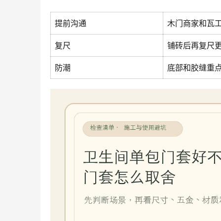
提前沟通
木门商家和瓦
复尺
铺砖后再复尺
防潮
底部和胶缝重