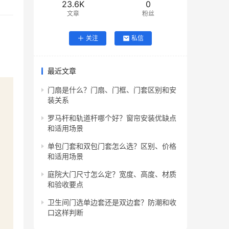
23.6K
0
文章
粉丝
关注
私信
最近文章
门扇是什么？门扇、门框、门套区别和安
装关系
罗马杆和轨道杆哪个好？窗帘安装优缺点
和适用场景
单包门套和双包门套怎么选？区别、价格
和适用场景
庭院大门尺寸怎么定？宽度、高度、材质
和验收要点
卫生间门选单边套还是双边套？防潮和收
口这样判断