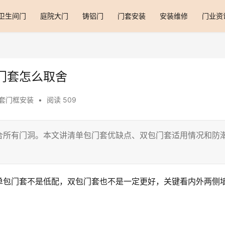
卫生间门
庭院大门
铸铝门
门套安装
安装维修
门业资
门套怎么取舍
套门框安装
•
阅读 509
合所有门洞。本文讲清单包门套优缺点、双包门套适用情况和防
单包门套不是低配，双包门套也不是一定更好，关键看内外两侧