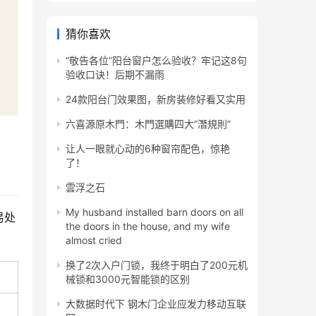
猜你喜欢
“敬告各位”阳台窗户怎么验收？牢记这8句
验收口诀！后期不漏雨
24款阳台门效果图，新房装修好看又实用
六喜源原木門：木門選購四大“潛規則”
让人一眼就心动的6种窗帘配色，惊艳
了！
雲浮之石
My husband installed barn doors on all
易处
the doors in the house, and my wife
almost cried
换了2次入户门锁，我终于明白了200元机
械锁和3000元智能锁的区别
大数据时代下 钢木门企业应发力移动互联