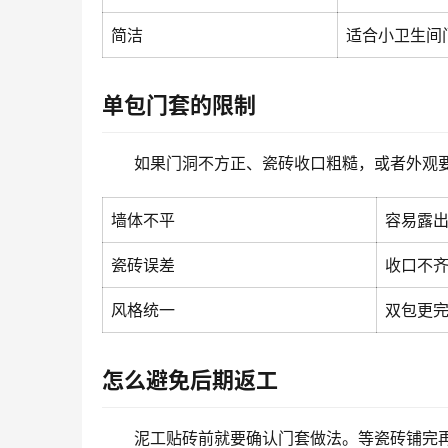
简洁
适合小卫生间
单包门套的限制
如果门洞不方正、瓷砖收口粗糙，或者外观
墙体不平
容易露
瓷砖误差
收口不
风格统一
双包更
怎么避免后期返工
泥工贴砖前就要确认门套做法。等瓷砖铺完