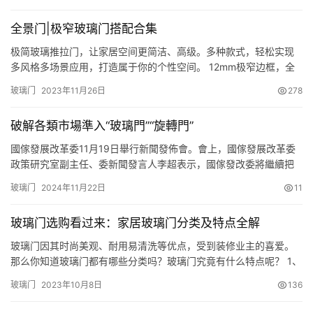
生多次向小区物业福建省中庚物业管理有限公司（以下简称“中庚物
业”）及承包小区统一精装修的福州中孚装饰装修工程有限公司（以
全景门|极窄玻璃门搭配合集
下简称“中孚装修”）反映，要求维修无果。物业及装修公司均表示…
极简玻璃推拉门，让家居空间更简洁、高级。多种款式，轻松实现
多风格多场景应用，打造属于你的个性空间。 12mm极窄边框，全
景视野，扩展奢阔空间。 不锈钢U型拉手，线条柔美、握感舒适注
玻璃门
2023年11月26日
278
重客户触觉体验。 40MM门扇厚度，经久耐用为您的安全保驾护
航。 全新双向滑轮系统，自带缓冲阻尼功能，轻柔开闭，缓冲静音
破解各類市場準入“玻璃門”“旋轉門”
轨道不外露，与天花相融 氛围灯光，夜间出入更安心，暖心呵护，
…
國傢發展改革委11月19日舉行新聞發佈會。會上，國傢發展改革委
政策研究室副主任、委新聞發言人李超表示，國傢發改委將繼續把
違背市場準入負面清單案例歸集通報，作為落實市場準入制度、破
玻璃门
2024年11月22日
11
除市場準入壁壘的一項重要工作，對地方違背市場準入制度情況發
現一起、整改一起、通報一起，加快破解各類市場準入“玻璃門”“旋
玻璃门选购看过来：家居玻璃门分类及特点全解
轉門”“彈簧門”，依法依規營造更加公正透明的準入環境。 市場準…
玻璃门因其时尚美观、耐用易清洗等优点，受到装修业主的喜爱。
那么你知道玻璃门都有哪些分类吗？玻璃门究竟有什么特点呢？ 1、
装饰玻璃门 包括磨砂玻璃、压花玻璃、刻花玻璃、釉面玻璃、喷花
玻璃门
2023年10月8日
136
玻璃、冰花玻璃、乳化玻璃等种类，主要是制作的花纹不同，色彩
各异，光泽感观效果好，富有极佳的装饰效果，同时具有耐腐蚀，