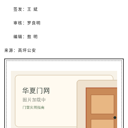
套
签发：王 斌
安
装
审核：罗良明
安
编辑：
敖 明
装
维
来源：高坪公安
修
门
业
资
讯
联
系
我
们