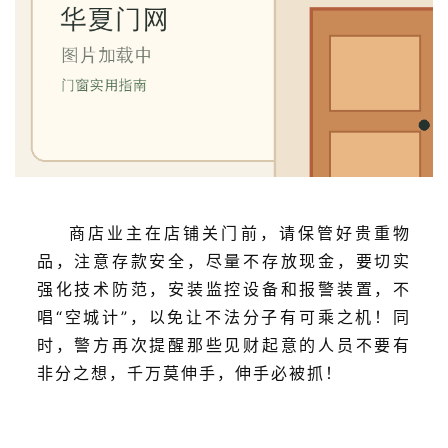
室
门
卫
生
间
门
庭
商店业主在店铺关门前，请保管好贵重物
院
大
品，注意存款安全，尽量不存放现金，要切实
门
强化技术防范，安装监控设备和报警装置，不
唱“空城计”，以免让不法分子有可乘之机！同
铸
时，警方再次提醒那些见财起意的人员不要有
铝
登录
注册
非分之想，千万莫伸手，伸手必被抓！
门
门