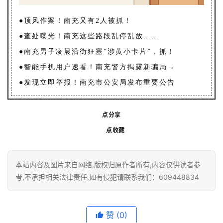
●
顶风作案！南充又有2人被抓！
●
查处曝光！南充这些路段乱停乱放……
●
南充男子凌晨沿街狂塞“涉黄小卡片”，抓！
●
智能手机用户速看！南充警方揭露新骗局→
●
发现立即举报！南充市公安局发布重要公告
点分享
点收藏
本站内容及图片来自网络,版权归原作者所有,内容仅供读者参
考,不承担相关法律责任,如有侵犯请联系我们：609448834
赞
(0)