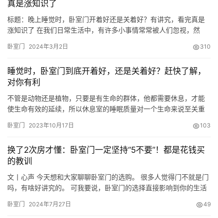
真是涨知识了
标题：晚上睡觉时，卧室门开着好还是关着好？有讲究，看完真是
涨知识了 在我们日常生活中，有许多小事情常常被人们忽视，然
而，这些看似微不足道的细节往往隐藏着许多奥秘。今天，我们就
卧室门
2024年3月2日
310
来谈谈一个常常被人忽略的问题：晚上睡觉时，卧室门开着好还是
关着好？或许你会认为这只是无关紧要的琐事，但实际上，这个问
睡觉时，卧室门到底开着好，还是关着好？赶快了解，
题背后蕴含着丰富的文化、风俗和科学道理。让我们一起来揭开这
对你有利
个神秘的面纱…
不管是动物还是植物，只要是有生命的群体，他都需要休息，才能
使生命有效的延续，所以休息室的睡眠质量对一个生命来说至关重
要。 而室内的卧室是人一生中使用最久的地方，所以很多人对于卧
卧室门
2023年10月17日
103
室的装修与风格就特别注重，生怕装修出来品质不好，影响自己的
睡眠质量。 这期就给大家分享一下影响卧室睡眠质量的木门，到底
换了2次房才懂：卧室门一定坚持“5不要”！都是花钱买
是关着好还是开着好？是不是有什么讲究，对人睡眠质量不利？ 在
的教训
以前有…
文丨心声 今天想和大家聊聊卧室门的选购。 很多人觉得门不就是门
吗，有啥好讲究的。 可我要说，卧室门的选择直接影响到你的生活
质量。 选对了，安静舒适；选错了，烦恼不断。 说起卧室门，我就
卧室门
2024年7月27日
49
想起自己第一次装修的糗事。 那会儿刚买房，对装修一窍不通，全