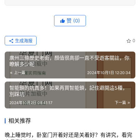
赞
(0)
生成海报
0
廣州三條歷史老街，顏值很高卻一直不受遊客關註，你
瞭解多少呢
上一篇
2024年10月1日 12:20:34
智能鎖的坑真多！如果再買智能鎖，記住避開這5種，
別踩坑
2024年10月2日 08:41:17
下一篇
相关推荐
晚上睡觉时，卧室门开着好还是关着好？有讲究，看完