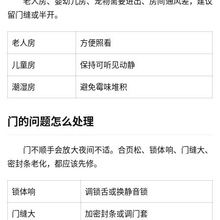
老人房、婴幼儿房、宠物需要进出、房间通风差，建议
留门缝或半开。
老人房
方便照看
首
儿童房
保持可听见动静
页
潮湿房
避免霉味堆积
入
户
门
门的问题怎么处理
卧
门不顺手会放大夜间不适。合页松、锁体响、门缝大、
室
密封条老化，都应该先修。
门
锁体响
调锁舌或换静音锁
卫
生
门缝大
加密封条或调门套
间