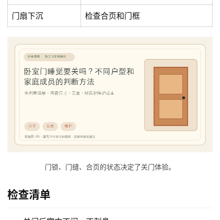
门
门扇下沉
检查合页和门框
庭
院
大
门
铸
铝
登录
注册
门
门
套
门锁、门缝、合页的状态决定了关门体验。
安
装
检查清单
安