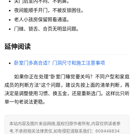
关门后室内不闷、不刺鼻。
装
维
夜间能顺手开门，不被反锁困住。
修
老人小孩房保留照看通道。
门缝、锁舌、合页无明显问题。
门
业
延伸阅读
资
讯
卧室门多高合适？门洞尺寸和施工注意事项
联
如果你正在处理“卧室门睡觉要关吗？不同户型和家庭
系
我
成员的判断方法”这个问题，建议先按上面的清单判断，再
们
决定是调整使用习惯、换五金，还是重新选门。这样比只听
单一句老说法更稳。
本站内容及图片来自网络,版权归原作者所有,内容仅供读者参
考,不承担相关法律责任,如有侵犯请联系我们：609448834