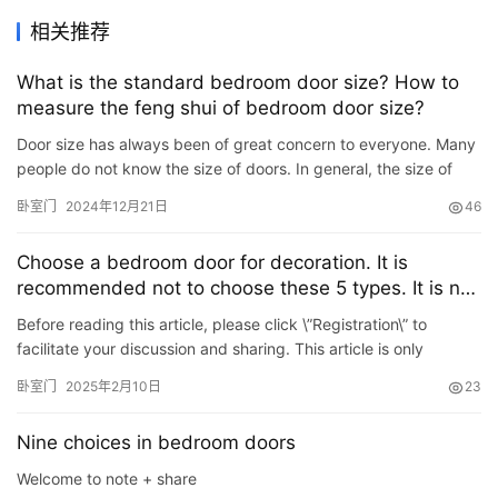
相关推荐
What is the standard bedroom door size? How to
measure the feng shui of bedroom door size?
Door size has always been of great concern to everyone. Many
people do not know the size of doors. In general, the size of
bedroom doors, kitchen doors and bathroom doors in home d…
卧室门
2024年12月21日
46
Choose a bedroom door for decoration. It is
recommended not to choose these 5 types. It is not
a slight silence, but too difficult to use.
Before reading this article, please click \”Registration\” to
facilitate your discussion and sharing. This article is only
published today\’s headline. No platfor…
卧室门
2025年2月10日
23
Nine choices in bedroom doors
Welcome to note + share