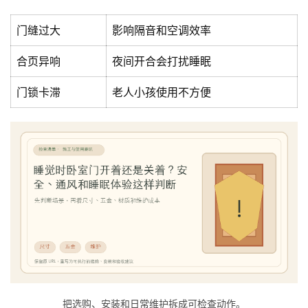
间
门
门缝过大
影响隔音和空调效率
庭
合页异响
夜间开合会打扰睡眠
院
大
门锁卡滞
老人小孩使用不方便
门
铸
铝
登录
注册
门
门
套
安
装
安
把选购、安装和日常维护拆成可检查动作。