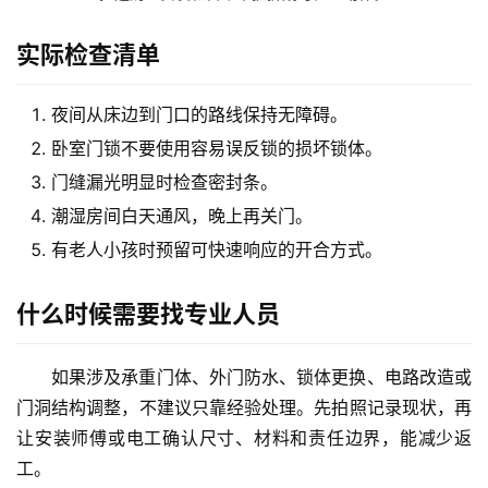
装
维
实际检查清单
修
夜间从床边到门口的路线保持无障碍。
门
卧室门锁不要使用容易误反锁的损坏锁体。
业
门缝漏光明显时检查密封条。
资
讯
潮湿房间白天通风，晚上再关门。
有老人小孩时预留可快速响应的开合方式。
联
系
什么时候需要找专业人员
我
们
如果涉及承重门体、外门防水、锁体更换、电路改造或
门洞结构调整，不建议只靠经验处理。先拍照记录现状，再
让安装师傅或电工确认尺寸、材料和责任边界，能减少返
工。