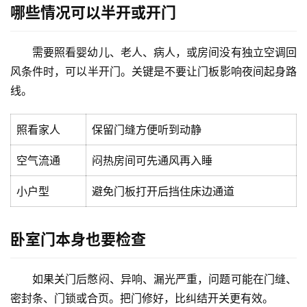
哪些情况可以半开或开门
需要照看婴幼儿、老人、病人，或房间没有独立空调回
风条件时，可以半开门。关键是不要让门板影响夜间起身路
首
线。
页
照看家人
保留门缝方便听到动静
入
户
空气流通
闷热房间可先通风再入睡
门
小户型
避免门板打开后挡住床边通道
卧
室
卧室门本身也要检查
门
卫
如果关门后憋闷、异响、漏光严重，问题可能在门缝、
生
密封条、门锁或合页。把门修好，比纠结开关更有效。