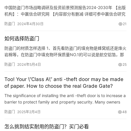
中国防盗门市场战略调研及投资前景预测报告2024-2030年 【出版
机构】：中赢信合研究网 【内容部分有删减·详细可参中赢信合研究
网出版完整信息！】 第一章 防盗门概述 14 第一节 防盗门定义 14
防盗门
2024年4月30日
21
第二节 防盗门行业发展历程 14 第三节 防盗门分类情况 15 第四节
防盗门产业链分析 16 一、产业链模型介绍 16 二、防盗门产业链模
如何选择防盗门
型分析 18 第二…
防盗门的材质怎样选择 1、首先看防盗门的填充物是蜂窝纸还是烽火
岩棉等，在防盗门中填充物环保质量NO.1的可以说是航空铝箔，那
么航空铝箔的优势有哪些呢? A抗冲击 B保温 C隔音 D不易变形 2、
防盗门
2024年5月4日
25
其次看板材以及他的厚度 防盗门中的甲级一般采用的是锌合金钢
板，厚度在9个厚左右。对于做工细致的厂家来说，防盗门中的每个
Too! Your \”Class A\” anti -theft door may be made
部件都打印条形码，以防假冒，影响口碑。PU胶条，…
of paper. How to choose the real Grade Gate?
The significance of installing the anti -theft door is to increase a
barrier to protect family and property security. Many owners
choose to replace the developer\’s anti -the…
防盗门
2025年2月4日
48
怎么挑到结实耐用的防盗门？买门必看