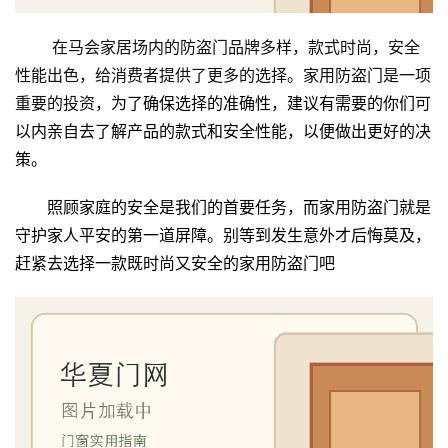
卧
在马会家居场内的防盗门品牌多样，款式时尚，安全
室
性能出色，给消费者提供了更多的选择。家用防盗门是一项
门
重要的投资，
为了确保选择的准确性，建议有需要的你们可
以内亲自去了解产品的款式和安全性能，以便做出更好的决
卫
策。
生
间
照顾家庭的安全是我们的首要任务，而家用防盗门就是
门
守护家人平安的第一道屏障。别等到发生意外才后悔莫及，
赶紧去选择一款既时尚又安全的家用防盗门吧
庭
院
大
门
铸
铝
登录
注册
门