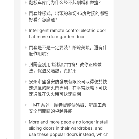
翻板车库门为什么经不起剐蹭和碰撞？
門套線樣式，出頭的和切45度對接的哪種
好看？怎麼選？
Intelligent remote control electric door
flat move door garden door
門套是不是一定要裝？除瞭美觀，還有什
麼作用嗎？
封陽臺別用“斷橋鋁”門窗！教你正確做
法，保溫又隔熱，真好用
泉州市盛發安防發展有限公司取得便於快
速通風的防火門專利，在平常狀態下可快
速通風在失火時可快速關閉
「MT 系列」摩特智能傳感器：解鎖工業
安全門開關的卓越性能
More and more people no longer install
sliding doors in their wardrobes, and
use these popular doors instead, which