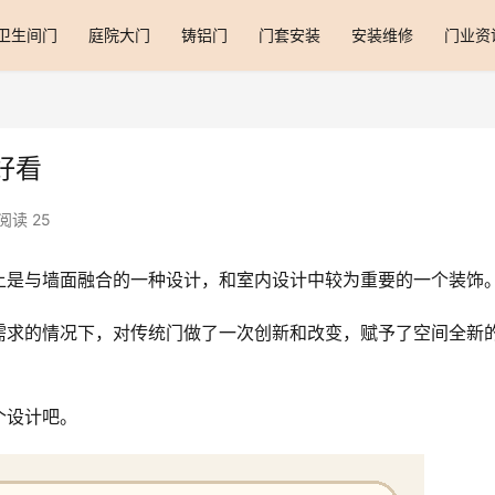
卫生间门
庭院大门
铸铝门
门套安装
安装维修
门业资
好看
阅读 25
上是与墙面融合的一种设计，和室内设计中较为重要的一个装饰
需求的情况下，对传统门做了一次创新和改变，赋予了空间全新
个设计吧。