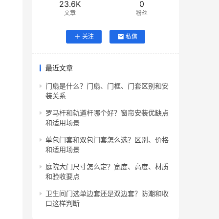
23.6K
0
文章
粉丝
关注
私信
最近文章
门扇是什么？门扇、门框、门套区别和安
装关系
罗马杆和轨道杆哪个好？窗帘安装优缺点
和适用场景
单包门套和双包门套怎么选？区别、价格
和适用场景
庭院大门尺寸怎么定？宽度、高度、材质
和验收要点
卫生间门选单边套还是双边套？防潮和收
口这样判断