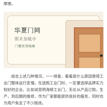
摩擦。
门
庭
院
大
门
铸
铝
登录
注册
门
门
结合上述几种情况，一一排查，看看是什么原因使得工
套
业门整体运行变慢。在选购工业门时，一定要选择品牌实力
安
装
较好的企业，比如说昆明海顿工业门，无论从产品订购，生
产，到后期的维修，作为厂家都能提供良好的服务，同时也
安
为用户免去了不少顾虑。