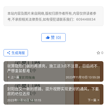
装
维
修
本站内容及图片来自网络,版权归原作者所有,内容仅供读者参
考,不承担相关法律责任,如有侵犯请联系我们：609448834
门
业
资
赞
(0)
讯
生成海报
0
联
系
就算隐形门装的再漂亮，施工这3点不注意，日后闭不
我
严想重装都难
们
上一篇
2023年11月10日 13:55:28
封阳台又一新的思路，提升视野实现更好的通风，下套
房的绝佳选择
2023年11月10日 14:01:15
下一篇