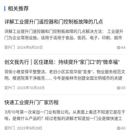
相关推荐
详解工业提升门遥控器和门控制板故障的几点
详解工业提升门遥控器和门控制板故障的几点解决方法： 工业提升
门为企业常用设施，适用于适用于食品、医药、电子、印刷、超市
等大型仓库，工业门操作简单，只需要简单的按几个按钮，就能控
提升门
2024年6月20日
44
制升降开关，但工业门门控制器有时候会出现失灵的情况。那么，
当工业门遥控器出现问题时应该如何解决呢?下面奇仕利的小编就来
创文我先行 | 区住建局：持续提升“家门口”的“微幸福”
给大家解决这个问题。 (1)工业门遥控器操作正常，但门控制板不能
操…
背街小巷变得平整整洁、老旧小区实现华丽“变身”、物业服务规范文
明、楼道院落干净敞亮…… 今年是榆林市创建全国文明城市的关键
之年，榆阳区住建局全力以赴、积极响应，通过改造背街小巷、改
提升门
2023年10月24日
30
造老旧小区、加大物业督查、深入包抓小区四项举措，持续提升居
民“家门口”的“微幸福”，助力全国文明城市创建。 改造背街小巷，铺
快速工业提升门厂家历程
就“幸福路”。巷道虽小，却关乎着居民的日常出行，连接着居…
3月10号第一次来加一门业有限公司。从表面上看还不知道它是在干
啥，是做什么产品的？经过老板的讲解才知道加一门业是做快速工
业提升门的。是用在工地，厂房，学校等地方通俗的说就是把原来
提升门
2023年9月29日
40