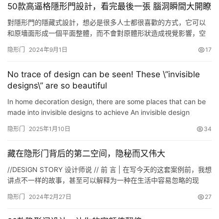
50款高逼格隱形門設計，看完最後一張 腦洞瞬間大開瞭
式风格的屋主们，不妨考虑在背景墙上巧妙设计一款护墙板造型。
这样，您就…
對隱形門的隱藏式設計，想必是很多人士都很喜歡的方式，它可以
和原墻面形成一個平面整體，而不會對原體形狀造成視覺影響，空
間性統一協調。你也想要有一個與空間融為一體的隱形門設計款式
隐形门
2024年9月1日
17
嗎？不妨來跟著玲子一起來看看吧。 50款高逼格隱形門設計，看完
最後一張瞬間腦洞大開瞭 50款高逼格隱形門設計，看完最後一張瞬
No trace of design can be seen! These \”invisible
間腦洞大開瞭 50款高逼格隱形門設計，看完最後一張瞬間腦洞大
designs\” are so beautiful
開…
In home decoration design, there are some places that can be
made into invisible designs to achieve An invisible design
achieves a simple and elegant design effect. From the outsid…
隐形门
2025年1月10日
34
藏在隐形门背后的第二空间，隐秘而又伟大
//DESIGN STORY 设计师说 // 前 言 | 在写今天的这套案例前，我想
讲点不一样的故事，甚至可以解释为一种在生活中容易忽略的现
象。 [ 在从事室内设计运营期间，与朋友聊起他的小时候，特别害
隐形门
2024年2月27日
27
怕单独一个人在密闭的空间睡觉，特别没有安全感，还常做噩梦，
总希望父母能够在睡觉的的时候也多些陪伴在自己身边甚至还梦游