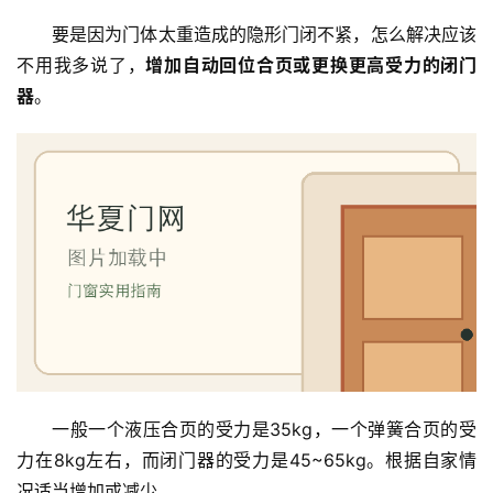
门
要是因为门体太重造成的隐形门闭不紧，怎么解决应该
不用我多说了，
增加自动回位合页或更换更高受力的闭门
卫
器
。
生
间
门
庭
院
大
门
铸
铝
登录
注册
门
一般一个液压合页的受力是35kg，一个弹簧合页的受
力在8kg左右，而闭门器的受力是45~65kg。根据自家情
门
况适当增加或减少。