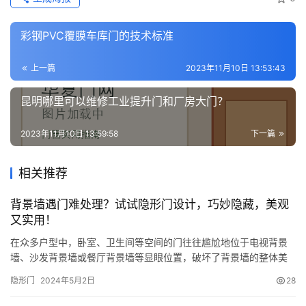
彩钢PVC覆膜车库门的技术标准
上一篇
2023年11月10日 13:53:43
昆明哪里可以维修工业提升门和厂房大门？
2023年11月10日 13:59:58
下一篇
相关推荐
背景墙遇门难处理？试试隐形门设计，巧妙隐藏，美观
又实用！
在众多户型中，卧室、卫生间等空间的门往往尴尬地位于电视背景
墙、沙发背景墙或餐厅背景墙等显眼位置，破坏了背景墙的整体美
感，使其显得不够协调。那么，如何巧妙地化解这一难题呢？小编
隐形门
2024年5月2日
28
在此推荐大家了解一下隐形门的设计，这种设计不仅实用性强，而
且美观大方，能够有效提升家居空间的品质感。 对于钟爱美式或欧