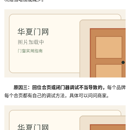
套
安
装
安
装
维
修
门
业
资
原因三：回位合页或闭门器调试不当导致的，
每个品牌
讯
每个合页都有自己的调试方法，具体可以问问商家。
联
系
我
们