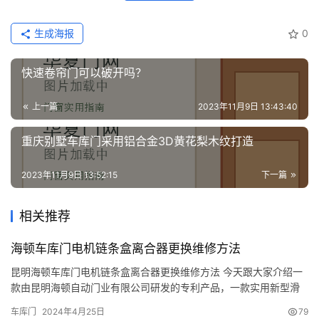
庭
院
生成海报
0
大
门
快速卷帘门可以破开吗？
铸
上一篇
2023年11月9日 13:43:40
铝
登录
注册
门
重庆别墅车库门采用铝合金3D黄花梨木纹打造
门
2023年11月9日 13:52:15
下一篇
套
安
相关推荐
装
海顿车库门电机链条盒离合器更换维修方法
安
昆明海顿车库门电机链条盒离合器更换维修方法 今天跟大家介绍一
装
款由昆明海顿自动门业有限公司研发的专利产品，一款实用新型滑
维
升门中轨分体离合器。其由上、下两部分组成，上体包括离合手柄
修
车库门
2024年4月25日
79
1、上基座3和链条锁5,下体包括链条牵引定位块4、链条锁孔8和链