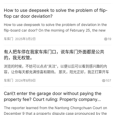
条穿孔，上体的离合手柄1通过手柄定位销2与链条锁5铰接，链条锁
How to use deepseek to solve the problem of flip-
门
5插入下体链条锁孔8中，上体的上基座3与下体的链条牵引定位…
flop car door deviation?
业
资
How to use deepseek to solve the problem of deviation in the
讯
flip-board car door? On the morning of February 25, the new
media editor of Kunming Haiton Car Door used deepseek deep
车库门
2025年3月2日
19
…
联
系
有人把车停在我家车库门口，说车库门外面都是公共
我
的，我无权管。
们
浏览的时候，不妨可以点点“关注”，以便以后可以看到感兴趣的内
容，让你每天都充满惊喜和期待。 那天，阳光正好，我正打算开车
出门享受周末时光，却愕然发现，自家车库门口赫然停着一辆车，
车库门
2024年8月9日
107
如同不速之客，理直气壮地占据着那块本该属于我的小小空间。 车
主悠悠然走来，一句“车库门外面都是公共的，你无权干涉”，让我心
Can\’t enter the garage door without paying the
里五味杂陈。 这事儿，怎么就成了邻里间的一场“较量”？ 记得…
property fee? Court ruling: Property company
infringes copyright
The reporter learned from the Nantong Chongchuan Court on
December 9 that a property dispute case pronounced by the