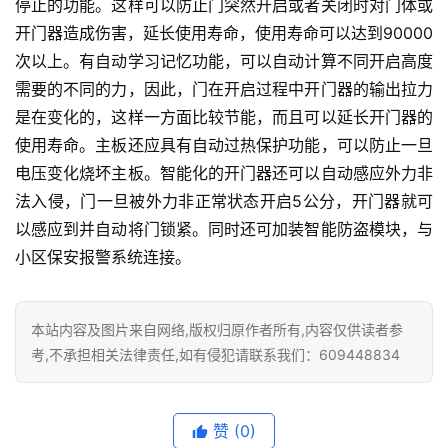
停止的功能。这样可以防止门突然开启或者关闭时对门体或
开门器造成伤害，延长使用寿命，使用寿命可以达到90000
首
次以上。有自动学习记忆功能，可以自动计算不同开启高度
页
需要的不同的力，因此，门在开启过程中开门器的输出拉力
是在变化的，这样一方面比较节能，而且可以延长开门器的
入
使用寿命。主板还应具有自动过热保护功能，可以防止一旦
户
门
电压变化烧坏主板。智能化的开门器还可以自动感应外力非
法入侵，门一旦被外力非正常状态开启5公分，开门器就可
卧
以感应到并自动将门锁紧。同时还可加装智能防盗模块，与
室
小区保安报警系统连接。
门
卫
本站内容及图片来自网络,版权归原作者所有,内容仅供读者参
生
考,不承担相关法律责任,如有侵犯请联系我们：609448834
间
门
赞
(0)