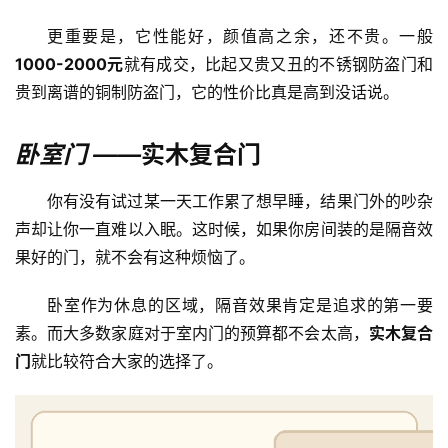
更重要是，它性能好，颜值高之余，还不贵。一般
铸
1000-2000元
就有成交，比起又贵又丑的不锈钢防盗门和
铝
登录
注册
贵到离谱的铜制防盗门，它的性价比真是高到没话说。
门
门
卧室门 ——
实木复合门
套
安
你有没有试过某一天工作累了想早睡，结果门外的吵杂
装
声却让你一直难以入眠。这时候，如果你房间装的是隔音效
果好的门，就不会有这种烦恼了。
安
装
卧室作为休息的区域，隔音效果肯定是追求的第一要
维
素。而大多数家庭对于室内门的预算都不会太高，
实木复合
修
门
就比较符合大家的选择了。
门
业