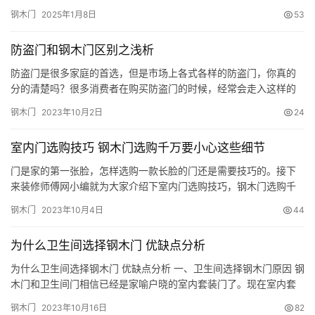
aesthetics have become people\’s focus. Choosing an…
钢木门
2025年1月8日
53
防盗门和钢木门区别之浅析
防盗门是很多家庭的首选，但是市场上各式各样的防盗门，你真的
分的清楚吗？很多消费者在购买防盗门的时候，经常会走入这样的
误区，错把钢木门当成了实木门。由于钢木门的外形与防盗门产品
钢木门
2023年10月2日
24
非常相似，很多消费者很难正确的区分真正的防盗门。那么，消费
者们该如何正确的分辨防盗门和钢木门呢？ 浅析：防盗门和钢木门
室内门选购技巧 钢木门选购千万要小心这些细节
的区别 首先，在购买防盗安全门时，要对经销商的经营资格进行认
证，看经…
门是家的第一张脸，怎样选购一款长脸的门还是需要技巧的。接下
来装修师傅网小编就为大家介绍下室内门选购技巧，钢木门选购千
万要小心这些细节。 一、钢木门的特点 ☆款式新颖，色泽丰满。美
钢木门
2023年10月4日
44
观大方、富艺术感、立体感强。表面采用套色工艺，适用于各类型
居室风格，高贵典雅，个性化设计，力臻品质生活的完美演绎； ☆
为什么卫生间选择钢木门 优缺点分析
采用优质的钢板压花及木质内筋复合而成，款式新颖，颜色丰润；
☆引…
为什么卫生间选择钢木门 优缺点分析 一、卫生间选择钢木门原因 钢
木门和卫生间门相信已经是家喻户晓的室内套装门了。现在室内套
装门种类繁多，这就导致主户选购室内套装门是不知道选择哪种门
钢木门
2023年10月16日
82
比较适合。特别是在卫生间门上的选择更是很难决定。因为卫生间