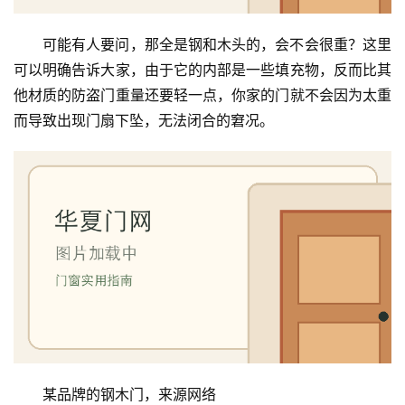
入
可能有人要问，那全是钢和木头的，会不会很重？这里
户
可以明确告诉大家，由于它的内部是一些填充物，反而比其
门
他材质的防盗门重量还要轻一点，你家的门就不会因为太重
而导致出现门扇下坠，无法闭合的窘况。
卧
室
门
卫
生
间
门
庭
院
大
某品牌的钢木门，来源网络
门