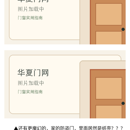
▲还有更魔幻的，家的防盗门，里面居然是纸壳？？？