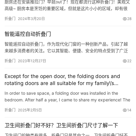
厨房还在安装推拉门？早就out了！现在都流行这种折叠门！美观又
高级~ 厨房本是烹饪的重要区域，但就是这片小小的区域，却有很
大的争议！比如：厨房门该选哪种，有人说推拉门，也有人说平开
折叠门
2024年3月20日
28
门，其实二者现在都不流行了！折叠门才是潮流趋势。 之所以，现
在人们不愿装推拉门，是因为它存在以下缺点： 密封性差 每次厨房
智能遥控自动折叠门
爆炒个什么菜，虽然有油烟机的加持，但油烟太大难免会吸不过来…
智能遥控自动折叠门，作为现代化门窗的一种创新产品，引起了越
来越多消费者的关注。它以其智能、便捷、安全的特点受到了广泛
认可。那么，什么是智能遥控自动折叠门，它的特点有哪些，为什
折叠门
2023年12月27日
22
么它备受青睐呢？ 智能遥控自动折叠门是一种通过遥控操作的门窗
装置，它采用了先进的自动控制技术，通过智能控制系统实现门的
Except for the open door, the folding doors and
自动开关，无需人工干预。与传统的门相比，智能遥控自动折叠门
rotating doors are all suitable for my family\’s
具有以下几…
narrow door hole. This is not an IQ tax
In order to save space, a folding door was installed in the
bedroom. After half a year, I came to share my experience! The
size of the door hole at home is less than 860mm*2050mm*2…
折叠门
2025年2月5日
14
卫生间折叠门好不好？卫生间折叠门尺寸了解一下
卫生间门的种类有很多，折叠门只是其中之一。卫生间折叠门好不