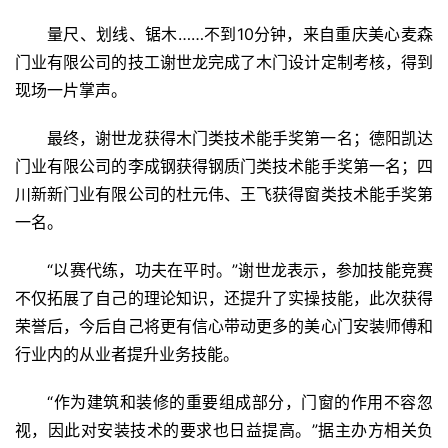
入
量尺、划线、锯木……不到10分钟，来自重庆美心麦森
户
门业有限公司的技工谢世龙完成了木门设计定制考核，得到
门
现场一片掌声。
卧
最终，谢世龙获得木门类技术能手奖第一名；德阳凯达
室
门业有限公司的李成钢获得钢质门类技术能手奖第一名；四
门
川新新门业有限公司的杜元伟、王飞获得窗类技术能手奖第
一名。
卫
生
“以赛代练，功夫在平时。”谢世龙表示，参加技能竞赛
间
不仅拓展了自己的理论知识，还提升了实操技能，此次获得
门
荣誉后，今后自己将更有信心带动更多的美心门安装师傅和
行业内的从业者提升业务技能。
庭
院
“作为建筑和装修的重要组成部分，门窗的作用不容忽
大
视，因此对安装技术的要求也日益提高。”据主办方相关负
门