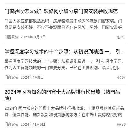
造业加快转型，实现高质量生产，形成更多先进制造业产业集群。
门窗验收怎么做？装修网小编分享门窗安装验收规范
纵观中国家居产业，在“中国智造”的浪潮中，各企业也正在积极布局
智…
门窗大家应该都很熟悉吧，房屋装修最不能少的就是门窗安装。门
窗要是安装不好，不仅不美观而且还存在风险。另外，门窗安装好
以后一定要记得验收，门窗验收真的很重要。那么，门窗验收怎么
门窗安装
2023年11月3日
33
做呢?今天装修网小编就来跟大家分享一下门窗安装验收规范。 门窗
验收可是一项非常重要的环节，如果门窗质量不合格，会引发一系
掌握深度学习技术的十个步骤：从初识到精通 一、 引…
列的问题。不知道门窗验收怎么做?就赶紧来了解一下装修网小编分
享门窗…
掌握深度学习技术的十个步骤：从初识到精通 一、 引言 深度学习，
作为人工智能领域的一门重要分支，已经在图像识别、语音识别、
自然语言处理等领域取得了令人瞩目的成就。本文将详细介绍掌握
门窗安装
2024年1月8日
67
深度学习技术的十个关键步骤，帮助读者从入门到精通，逐步探索
深度学习的奥秘。 二、 深度学习基础知识 在开始深入学习深度学习
2024年國內知名的門窗十大品牌排行榜出爐（熱門品
技术之前，了解其基础知识是必要的。这包括了解神经网络的基本…
牌）
2024年國內知名的門窗十大品牌排行榜出爐，上榜品牌以其卓越品
質、優異性能、創新設計和優質服務等方面在市場上贏得瞭良好的
口碑，成為瞭用戶熱門門窗選擇。 1. 百利瑪門窗：高端系統門窗十
门窗安装
2024年11月5日
36
大品牌之一，24年專註高端系統門窗研發設計，提供輕奢時尚高顏