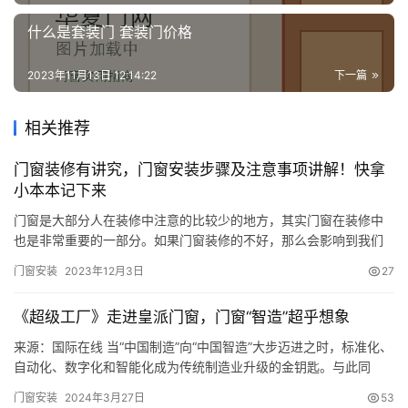
讯
什么是套装门 套装门价格
联
2023年11月13日 12:14:22
下一篇
系
我
相关推荐
们
门窗装修有讲究，门窗安装步骤及注意事项讲解！快拿
小本本记下来
门窗是大部分人在装修中注意的比较少的地方，其实门窗在装修中
也是非常重要的一部分。如果门窗装修的不好，那么会影响到我们
今后生活的日常使用。 那么接下来跟随小编一起去看看在门窗装修
门窗安装
2023年12月3日
27
中，需要关注哪些方面吧。 测量准确尺寸在门窗装修前，必须要做
的一件事，肯定是测量尺寸了。家里门窗的尺寸一定要测量准确，
《超级工厂》走进皇派门窗，门窗“智造”超乎想象
免得影响之后设计。 虽然门窗的工程比较简单，但是门窗是连接室
内室外…
来源：国际在线 当“中国制造”向“中国智造”大步迈进之时，标准化、
自动化、数字化和智能化成为传统制造业升级的金钥匙。与此同
时，传统的生产和供应链体系正经历着深刻的变革与重塑，通过加
门窗安装
2024年3月27日
53
大技术改造投入，对研发、制造、供应链等全面把控，推动传统制