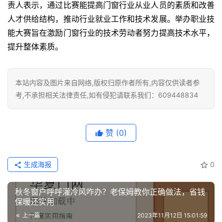
责人表示，通过比赛能提高门窗行业从业人员的素质和改善
人才供给结构，推动行业就业工作和技术发展。举办职业技
铸
能大赛旨在激励门窗行业的技术劳动者努力提高技术水平，
铝
登录
注册
门
提升整体素质。
门
本站内容及图片来自网络,版权归原作者所有,内容仅供读者参
套
考,不承担相关法律责任,如有侵犯请联系我们：609448834
安
装
赞
(0)
安
装
维
生成海报
0
修
秋冬窗户呼呼灌冷风咋办？老保姆教你正确做法，省钱
门
保暖还实用
业
上一篇
2023年11月12日 15:01:59
资