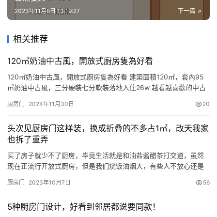
2023年11月8日 13:19:27
下一篇
相关推荐
120㎡奶油中古風，開放式廚房隻為好看
120㎡奶油中古風，開放式廚房隻為好看 建築面積120㎡，套內95
㎡奶油中古風，三分硬裝七分軟裝落地入住26w 越看越喜歡的中古
風！軟裝上的選擇太重要瞭！底色暖白色⚪️ 胡桃木也占瞭一小部分
厨房门
2024年11月30日
20
比例，剩下就是⚫️黑色做點綴 開放式廚房！！這個是最不後悔的決
定！無論哪個角度看餐廳都會覺得視野很開闊，平時幾乎很少做
头次见厨房门这样装，换成折叠的不多占1㎡，改天我家
飯，所以別模仿；全屋櫃子暖白+黑檀 平板門+反彈器 …
也拆了重弄
买了房子就少不了厨房，毕竟生活就是和油盐酱醋茶打交道，虽然
现在正流行开放式厨房，但是我们烧饭油烟大，有些人不放心还是
会独立规划，这样少不了的就是选择厨房门了。 不要想着图省事，
厨房门
2023年10月7日
56
就直接给家里的每个房门都安装一样的门，尤其在厨房，门选得好
不好可以也能够直接影响你的使用体验的，听我说道说道再选也不
5种厨房门设计，好看到邻居都说要同款！
迟！ ▶推拉门 这种款式的门可以说是做常见的了，但是你家厨房空