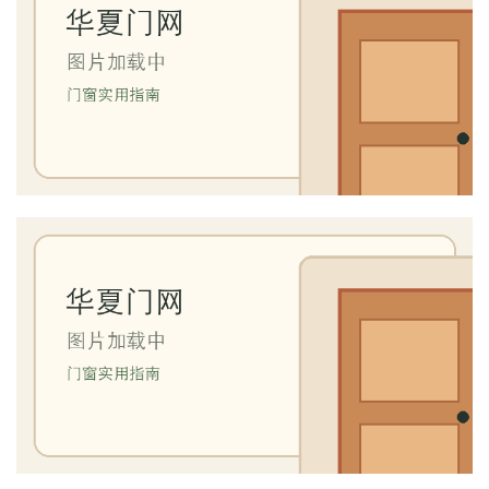
首
页
入
户
门
卧
室
门
卫
生