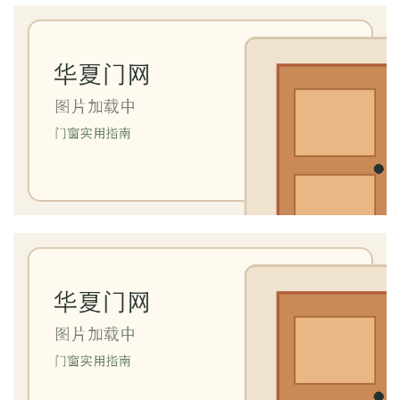
间
门
庭
院
大
门
铸
铝
登录
注册
门
门
套
安
装