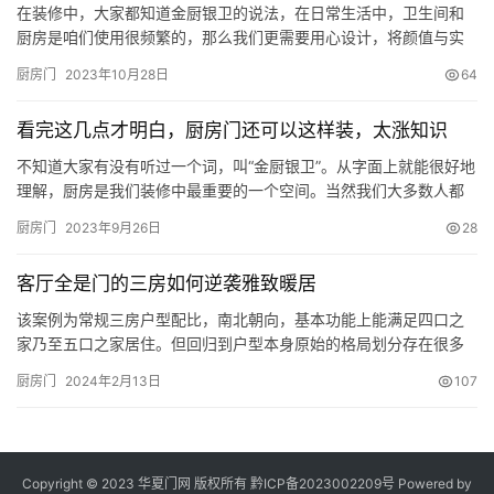
间比较…
在装修中，大家都知道金厨银卫的说法，在日常生活中，卫生间和
厨房是咱们使用很频繁的，那么我们更需要用心设计，将颜值与实
用性都做到。 一、折叠玻璃门 在厨房加一个折叠玻璃门，做饭的时
厨房门
2023年10月28日
64
候就关上门，不做饭的时候就打开折叠门，使得餐厅和厨房空间处
于同一动线，一点也不影响视觉通透感。 二、厨房整面墙做推拉门
看完这几点才明白，厨房门还可以这样装，太涨知识
区别于传统的厨房推拉门只有两扇，可以把整个厨房门都做成通透
的玻…
不知道大家有没有听过一个词，叫“金厨银卫”。从字面上就能很好地
理解，厨房是我们装修中最重要的一个空间。当然我们大多数人都
意识到了这一点，于是在厨房布局、厨电选择上都十分的用心，但
厨房门
2023年9月26日
28
很少人会注意到一个重要的点，那就是厨房门的选择。 至少大C是
很少听到有小伙伴来问大C说，我们家厨房的门要怎么选择呢。今天
客厅全是门的三房如何逆袭雅致暖居
大C还是决定好好和大家说说，厨房的门要怎么选，毕竟这对于厨房
真…
该案例为常规三房户型配比，南北朝向，基本功能上能满足四口之
家乃至五口之家居住。但回归到户型本身原始的格局划分存在很多
问题，其中突出的是客厅存在很多房间的门，导致客厅没有完整的
厨房门
2024年2月13日
107
沙发背景墙，且没有形成相对的动静区，餐厅面宽过窄，面客卫生
间距离两个次卧较远。 原始平面图 在本案平面设计的时候对于无力
调整的原空间位置内心只能吐槽无数次，其余首当解决的是打造一
个相对完…
Copyright © 2023 华夏门网 版权所有
黔ICP备2023002209号
Powered by