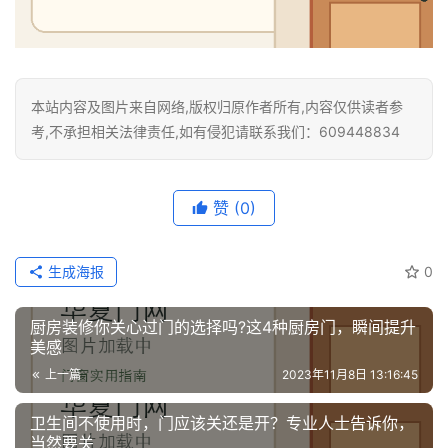
安
装
维
修
本站内容及图片来自网络,版权归原作者所有,内容仅供读者参
考,不承担相关法律责任,如有侵犯请联系我们：609448834
门
业
资
讯
赞
(0)
联
生成海报
0
系
我
厨房装修你关心过门的选择吗?这4种厨房门，瞬间提升
们
美感
上一篇
2023年11月8日 13:16:45
卫生间不使用时，门应该关还是开？专业人士告诉你，
当然要关