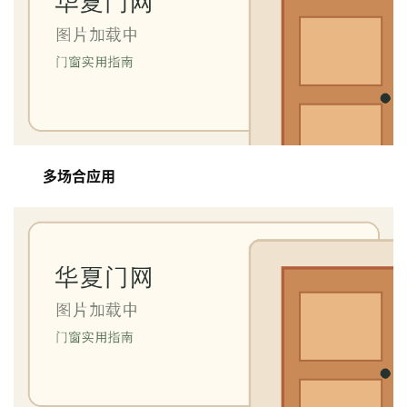
门
铸
铝
登录
注册
门
门
多场合应用
套
安
装
安
装
维
修
门