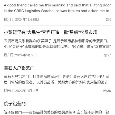
得到广…
A good friend called me this morning and said that a lifting door
in the CRRC Logistics Warehouse was broken and asked me to
go and see if it could be repaired? I ran over and took…
提升门
2024年12月28日
6
小菜篮里有“大民生”宜宾打造一批“星级”农贸市场
农贸市场关系着群众的“菜篮子”是展示城市品位和形象的重要窗口，
小小“菜篮子”承载着的却是沉甸甸的民生。 据了解，建设“幸福宜宾”
城乡农贸市场提升工程共涉及115个项目，总投资6.09亿元，今年计
提升门
2024年5月5日
77
划完成投资2.73亿元，截至8月底已完成投资1.98亿元，已完工16个
项目，开工69个项目。 ✦龙顺邻里中心中心数字化民生菜市场：“五
黄石入户铝艺门
星级”体验 视频加载中&#823…
黄石入户铝艺门：打造高品质家居门 导语：黄石入户铝艺门作为家
居门领域的佼佼者，以其高品质、美观大方的外观和实用性的设计
备受消费者追捧。 本文将从材料选择、设计风格、安全性能等方面
提升门
2023年11月18日
30
介绍黄石入户铝艺门的特点，为您了解黄石入户铝艺门提供参考。
一、材料选择：铝合金打造高品质 黄石入户铝艺门采用铝合金材料
院子鋁藝門
制作，不仅具有轻巧耐用、不易变形的特点，而且具备优异的抗氧
化、…
院子鋁藝門——彰顯品質與美觀的理想選擇 引言：院子是傢的一部