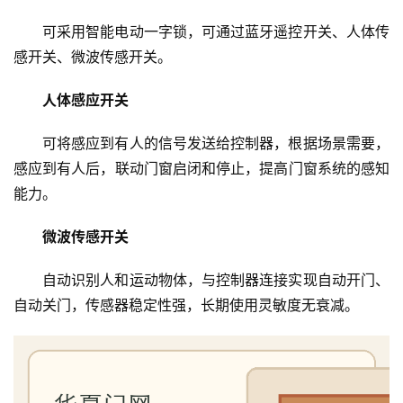
页
可采用智能电动一字锁，可通过蓝牙遥控开关、人体传
入
感开关、微波传感开关。
户
门
人体感应开关
可将感应到有人的信号发送给控制器，根据场景需要，
卧
感应到有人后，联动门窗启闭和停止，提高门窗系统的感知
室
门
能力。
微波传感开关
卫
生
自动识别人和运动物体，与控制器连接实现自动开门、
间
自动关门，传感器稳定性强，长期使用灵敏度无衰减。
门
庭
院
大