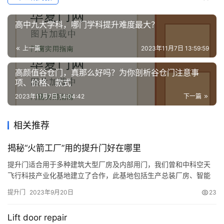
高中九大学科，哪门学科提升难度最大？
上一篇
2023年11月7日 13:59:59
高颜值谷仓门，真那么好吗？为你剖析谷仓门注意事
项、价格、款式
2023年11月7日 14:04:42
下一篇
相关推荐
揭秘“火箭工厂”用的提升门好在哪里
提升门适合用于多种建筑大型厂房及内部用门，我们曾和中科空天
飞行科技产业化基地建立了合作，此基地包括生产总装厂房、智能
化制造厂房和试验总装大楼等，这款产品适合安装此场所，具体有
提升门
2023年9月20日
23
何作用见下文。 “火箭工厂”选用的提升门 提升门门板常规白色，很
百搭简约大气，如有特殊需求也可以根据劳尔色卡定制，产品外形
Lift door repair
美观，并且节省占用厂房空间的特性，较高的实用性和高端外观而