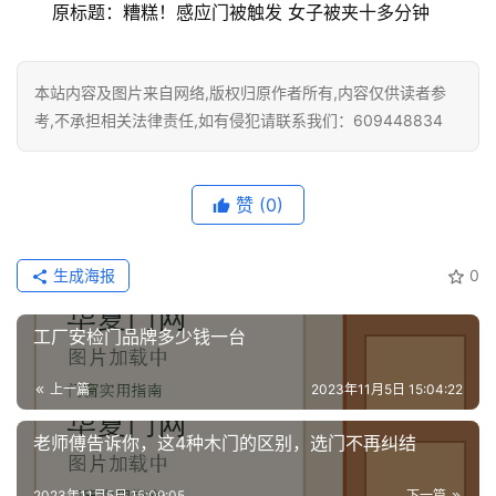
安
原标题：糟糕！感应门被触发 女子被夹十多分钟
装
维
修
本站内容及图片来自网络,版权归原作者所有,内容仅供读者参
考,不承担相关法律责任,如有侵犯请联系我们：609448834
门
业
资
赞
(0)
讯
生成海报
0
联
系
工厂安检门品牌多少钱一台
我
们
上一篇
2023年11月5日 15:04:22
老师傅告诉你，这4种木门的区别，选门不再纠结
2023年11月5日 15:09:05
下一篇