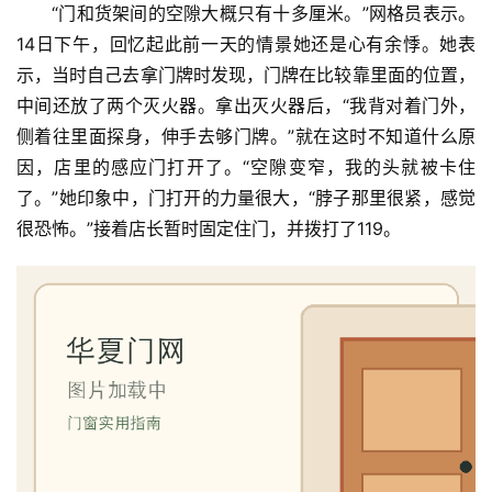
“门和货架间的空隙大概只有十多厘米。”网格员表示。
14日下午，回忆起此前一天的情景她还是心有余悸。她表
示，当时自己去拿门牌时发现，门牌在比较靠里面的位置，
中间还放了两个灭火器。拿出灭火器后，“我背对着门外，
侧着往里面探身，伸手去够门牌。”就在这时不知道什么原
首
因，店里的感应门打开了。“空隙变窄，我的头就被卡住
页
了。”她印象中，门打开的力量很大，“脖子那里很紧，感觉
很恐怖。”接着店长暂时固定住门，并拨打了119。
入
户
门
卧
室
门
卫
生