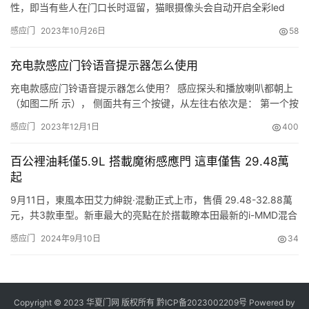
性，即当有些人在门口长时逗留，猫眼摄像头会自动开启全彩led
屏，做好照相储存，能够合理避免某些犯罪分子门之前卡点情形，
感应门
2023年10月26日
58
起着看门的功能性，让窃贼“束手无策”。 2、低成本，功能损耗
低：满足低碳环保生活的环保智能家居核心理念，消费者可轻松愉
充电款感应门铃语音提示器怎么使用
快对接到家居家具机器设备应用系统，其高性价比相对来说更好某…
充电款感应门铃语音提示器怎么使用？ 感应探头和播放喇叭都朝上
（如图二所 示）， 侧面共有三个按键，从左往右依次是： 第一个按
键是录音键， 中间的第二个按键是音量大小调节键， 右侧的第三个
感应门
2023年12月1日
400
按键是开机和关机一体键 （如图三所示）。 供电方式：5伏1安培稳
压电源， 工作电流：休眠待机状态 ≤100uA， 放音状态
百公裡油耗僅5.9L 搭載魔術感應門 這車僅售 29.48萬
≤300mA（DC5） 音频格式 MP3 码率：8…
起
9月11日，東風本田艾力紳銳·混動正式上市，售價 29.48-32.88萬
元，共3款車型。新車最大的亮點在於搭載瞭本田最新的i-MMD混合
動力系統，燃油經濟性和駕控品質都有瞭大幅升級。 動力升級，成
感应门
2024年9月10日
34
節油利器 此次上市的艾力紳銳·混動應用的本田第三代i-MMD混動系
統，由升級過後的2.0L阿特金森循環發動機與雙電機所組成，2.0L
發動機最大功率107 kW、最…
Copyright © 2023 华夏门网 版权所有
黔ICP备2023002209号
Powered by