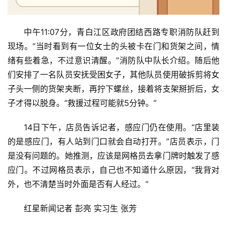
间
门
中午11:07分，青白江区政府团结西路专职消防队赶到
现场。“当时看到有一位女士的头被卡在门和货架之间，情
庭
绪有些着急，不过意识清醒。”消防队中队长介绍。随后他
院
大
们安排了一名队员安抚受困女子，其他队员使用破拆剪将女
门
子头一侧的货架夹断，再拧下螺丝，接着将支架掰折后，女
子才得以脱身。“救援过程可能就5分钟。”
铸
铝
14日下午，店员告诉记者，感应门仍在使用。“店里装
登录
注册
门
的是感应门，有人站到门口就会自动打开。”店员表示，门
是没有问题的。她推测，应该是网格员去拿门牌时触发了感
门
应门。不过网格员表示，自己也不知道什么原因，“我背对
套
外，也不清楚当时外面是否有人经过。”
安
装
红星新闻记者 彭亮 实习生 张芳