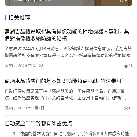
相关推荐
蕪湖吉喆機電取得具有攝像功能的掃地機器人專利，具
備對攝像機收納防護的結構
金融界2024年10月18日消息，國傢知識產權局信息顯示，蕪湖吉喆
機電設備科技有限公司取得一項名為“一種具有攝像功能的掃地機器
人”的專利，授權公告號 CN 221813828 U，申請日期為2023年9
感应门
2024年10月28日
21
月。 專利摘要顯示，本實用新型公開瞭一種具有攝像功能的掃地機
器人，包括掃地機器人主體，所述掃地機器人主體的上表面固定連
商场水晶感应门的基本知识功能特点-深圳祥达卷闸门
接有支撐罩，所述支撐罩的內底壁固定安裝有…
自动门感应器是属于控制感应器类的一类传感器产品，它通过微
波、红外感应实现了门开关的自动化，主要用于自动门、旋转门、
快速卷帘门、工业滑升门等，下面就由深圳祥达自动门公司为大家
感应门
2023年11月4日
16
介绍自动门感应器的特点吧： 自动门感应器有微波自动门感应器和
红外自动门感应器。 微波感应器：又称微波雷达，对物体的移动进
自动感应门门铃都有哪些优点
行反应，因而反应速度快，适用于行走速度正常的人员通过的场
所，它的特点…
1、防盗的基本功能：自动门感应门门铃增多PIR人体感应功能