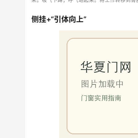
来。吸气下蹲；呼气站起来。将工作转移到臀
侧挂+“引体向上”