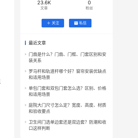
23.6K
0
文章
粉丝
关注
私信
最近文章
门扇是什么？门扇、门框、门套区别和安
装关系
罗马杆和轨道杆哪个好？窗帘安装优缺点
和适用场景
练
单包门套和双包门套怎么选？区别、价格
和适用场景
庭院大门尺寸怎么定？宽度、高度、材质
和验收要点
卫生间门选单边套还是双边套？防潮和收
口这样判断