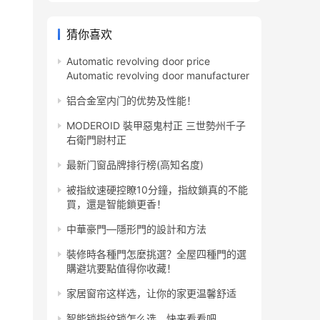
猜你喜欢
Automatic revolving door price
Automatic revolving door manufacturer
铝合金室内门的优势及性能！
MODEROID 裝甲惡鬼村正 三世勢州千子
右衛門尉村正
最新门窗品牌排行榜(高知名度)
被指紋速硬控瞭10分鐘，指紋鎖真的不能
買，還是智能鎖更香！
中華豪門—隱形門的設計和方法
裝修時各種門怎麼挑選？全屋四種門的選
購避坑要點值得你收藏！
家居窗帘这样选，让你的家更温馨舒适
智能锁指纹锁怎么选，快来看看吧