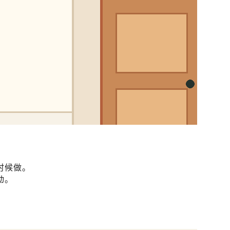
时候做。
动。