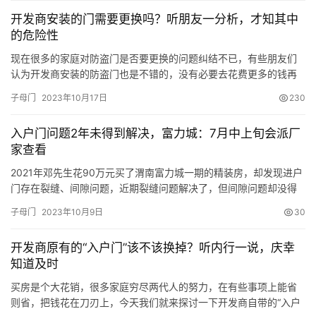
开发商安装的门需要更换吗？听朋友一分析，才知其中
的危险性
现在很多的家庭对防盗门是否要更换的问题纠结不已，有些朋友们
认为开发商安装的防盗门也是不错的，没有必要去花费更多的钱再
更换防盗门，但是也有一些朋友们认为还是更换了防盗门更加的安
子母门
2023年10月17日
230
全一些。开发商安装的门需要更换吗?听朋友一分析，才知其中的危
险性，我们来了解一下吧。 一、开发商安装的门需要更换吗? 刚好
入户门问题2年未得到解决，富力城：7月中上旬会派厂
前几天和一个做建材的朋友，在一起吃饭，就和他聊到了这个话
家查看
题，才明…
2021年邓先生花90万元买了渭南富力城一期的精装房，却发现进户
门存在裂缝、间隙问题，近期裂缝问题解决了，但间隙问题却没得
到解决。 “2021年交房后我就发现门的问题了，当时给物业和开发
子母门
2023年10月9日
30
商反映了，但物业说因为疫情原因，一直没处理，今年前半年才把
裂缝问题处理了，间隙问题人家说解决不了。”邓先生说，刚开始发
开发商原有的“入户门”该不该换掉？听内行一说，庆幸
现是子母门侧锁边从上到下有裂缝，后来裂缝问题解决了，子母…
知道及时
买房是个大花销，很多家庭穷尽两代人的努力，在有些事项上能省
则省，把钱花在刀刃上，今天我们就来探讨一下开发商自带的“入户