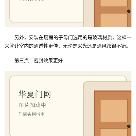
首
页
另外，安装在厨房的子母门选用的是玻璃材质，这样一
入
来就让室内的通透性更佳，无论是采光还是通风都很不错。
户
门
第三点：密封效果更好
卧
室
门
卫
生
间
门