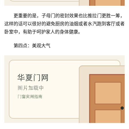
庭
院
更重要的是，子母门的密封效果也比推拉门更胜一筹，
大
这样的话可以很好的避免厨房的油烟或者水汽跑到客厅或者
门
卧室中，有助于呵护家人的身体健康。
铸
第四点：美观大气
铝
登录
注册
门
门
套
安
装
安
装
维
修