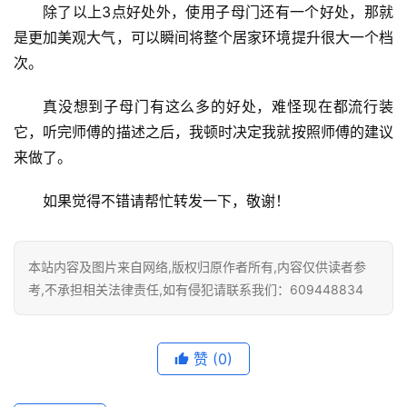
除了以上3点好处外，使用子母门还有一个好处，那就
是更加美观大气，可以瞬间将整个居家环境提升很大一个档
门
次。
业
资
真没想到子母门有这么多的好处，难怪现在都流行装
讯
它，听完师傅的描述之后，我顿时决定我就按照师傅的建议
来做了。
联
系
如果觉得不错请帮忙转发一下，敬谢！
我
们
本站内容及图片来自网络,版权归原作者所有,内容仅供读者参
考,不承担相关法律责任,如有侵犯请联系我们：609448834
赞
(0)