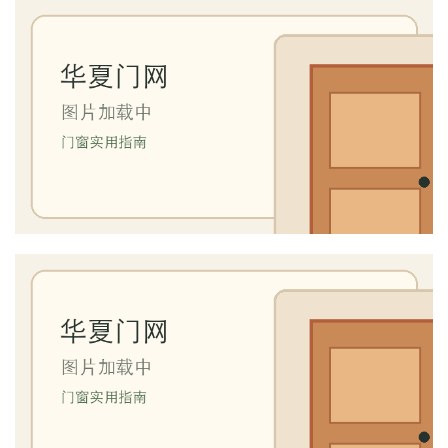
首
页
入
户
门
卧
室