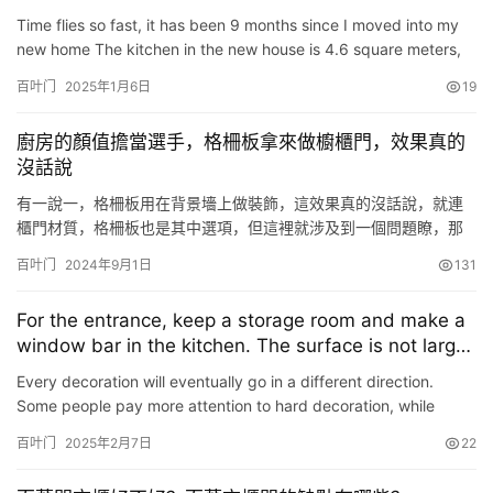
Time flies so fast, it has been 9 months since I moved into my
new home The kitchen in the new house is 4.6 square meters,
and it is a good experience after using it. and pitfall a…
百叶门
2025年1月6日
19
廚房的顏值擔當選手，格柵板拿來做櫥櫃門，效果真的
沒話說
有一說一，格柵板用在背景墻上做裝飾，這效果真的沒話說，就連
櫃門材質，格柵板也是其中選項，但這裡就涉及到一個問題瞭，那
就是格柵板做櫃門沒問題，不過得分地方，像是廚房呢？ 註意到上
百叶门
2024年9月1日
131
圖的畫圈位置沒，這排吊櫃門就是用的格柵樣式，原木色的外觀，
猶如一根一根木條拼接在一起，說實話，這就是廚房的顏值擔當選
For the entrance, keep a storage room and make a
手啊！廚房有個這樣的搶眼設計，整個櫥櫃的層次感、立體感都體
window bar in the kitchen. The surface is not large,
現出來瞭。…
and there are many bright decorations.
Every decoration will eventually go in a different direction.
Some people pay more attention to hard decoration, while
others tend to be soft. However, it is well known that after …
百叶门
2025年2月7日
22