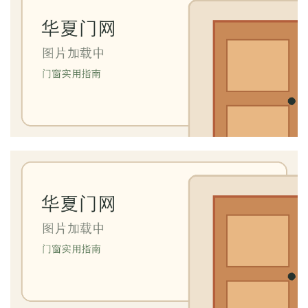
套
安
装
安
装
维
修
门
业
资
讯
联
系
我
们