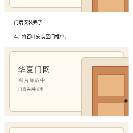
门
卫
门扇安装完了
生
间
4、将百叶安装至门框中。
门
庭
院
大
门
铸
铝
登录
注册
门
门