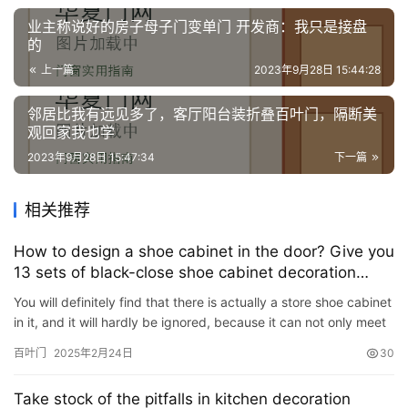
业主称说好的房子母子门变单门 开发商：我只是接盘
的
上一篇
2023年9月28日 15:44:28
邻居比我有远见多了，客厅阳台装折叠百叶门，隔断美
观回家我也学
2023年9月28日 15:47:34
下一篇
相关推荐
How to design a shoe cabinet in the door? Give you
13 sets of black-close shoe cabinet decoration
designs, please collect them if you like them
You will definitely find that there is actually a store shoe cabinet
in it, and it will hardly be ignored, because it can not only meet
our storage needs, but also play a certain r…
百叶门
2025年2月24日
30
Take stock of the pitfalls in kitchen decoration