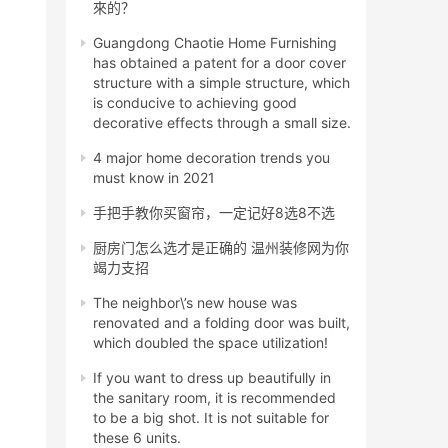
來的？
Guangdong Chaotie Home Furnishing
has obtained a patent for a door cover
structure with a simple structure, which
is conducive to achieving good
decorative effects through a small size.
4 major home decoration trends you
must know in 2021
手把手教你买窗帘，一定记好8选8不选
厨房门怎么选才是正确的 温州装修网为你
竭力支招
The neighbor\’s new house was
renovated and a folding door was built,
which doubled the space utilization!
If you want to dress up beautifully in
the sanitary room, it is recommended
to be a big shot. It is not suitable for
these 6 units.