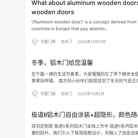
What about aluminum wooden doors
wooden doors
\”Aluminum wooden door\” is a concept derived from 
countries in Europe that pay attentio…
华夏门网
铝木门
2024年12月15日
冬季，铝木门给您温馨
在千篇一律的生活节奏里，大家慢慢的忘了停下脚步去
季寒风呼啸。 南方的小伙伴们就感觉到了冬天的气息正
是一种追求生活的方式，选择一扇好的门，可以成就家的
的追求…
华夏门网
铝木门
2023年10月2日
极道II铝木门自由涂装+超隐形，颜色
双羽定制家·极道II系列铝木门全线上市中 极道II系
要的跃升。我们引入了极简隐框设计，并融入了自由涂装