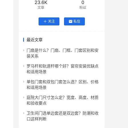
23.6K
0
文章
粉丝
关注
私信
最近文章
门扇是什么？门扇、门框、门套区别和安
装关系
罗马杆和轨道杆哪个好？窗帘安装优缺点
和适用场景
单包门套和双包门套怎么选？区别、价格
和适用场景
庭院大门尺寸怎么定？宽度、高度、材质
和验收要点
卫生间门选单边套还是双边套？防潮和收
口这样判断