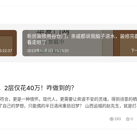
新房装修用谷仓门，亲戚都说我脑子进水，装修完
看走眼了
:22:37
2023年10月2日 15:25:31
下
，2层仅花40万！咋做到的？
明符合，更是一种情怀。现代人，更需要让奔波不安的灵魂，得到诗意的栖
了自己的梦想，只能偶的半日清闲重拾旧梦？ 山西运城的赵先生，就是打
作后更是没时间练习。 今年建房，终于是重拾画笔，自己设计自己的中
293
0