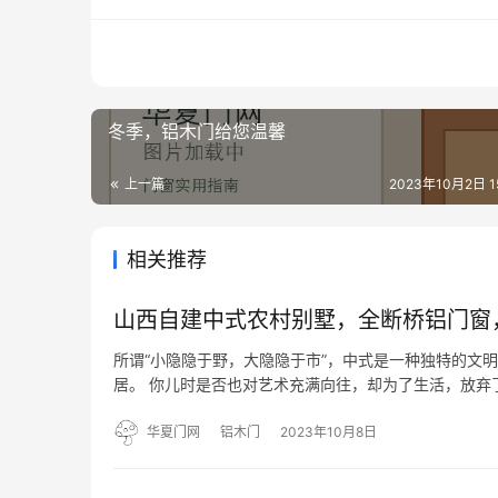
冬季，铝木门给您温馨
上一篇
2023年10月2日 15
相关推荐
山西自建中式农村别墅，全断桥铝门窗
所谓“小隐隐于野，大隐隐于市”，中式是一种独特的文
居。 你儿时是否也对艺术充满向往，却为了生活，放弃
欢绘画和书法，但因为生活所累，终没有走上那道路，工
村小别…
华夏门网
铝木门
2023年10月8日