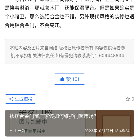
是挨着淋浴，那就装木门，还能保温隔音。但是如果确实是
个小暗卫，那么选铝合金也不错，另外现代风格的装修也适
安
装
合用铝合金门，不会突兀。
维
修
本站内容及图片来自网络,版权归原作者所有,内容仅供读者参
考,不承担相关法律责任,如有侵犯请联系我们：609448834
门
业
资
讯
赞
(0)
联
生成海报
0
系
我
钛镁合金门窗厂家该如何维护门窗市场？
们
上一篇
2023年10月27日 13:45:24