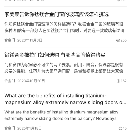
家美莱告诉你钛镁合金门窗的玻璃应该怎样挑选
你知道钛镁合金门窗玻璃的怎样挑选吗？钛镁合金门窗的玻璃有很
多种,相信有一部分人在买钛镁合金门窗时，对要选一款玻璃有过纠
结。究竟都有什么钛镁合金门窗的玻璃呢？该如何选择呢？今天，
合金门
2023年11月3日
255
家美莱门窗给大家详细介绍一下！ 家美莱极窄推拉门 1.吸热镀膜玻
璃 吸热玻璃是颜色玻璃。因此，除环保节能外，装饰设计实际效果
铝镁合金推拉门如何选购 有哪些品牌值得购买
也很显著。 2.中空玻璃 空心玻璃更环保节能。与单片玻璃比较…
门和窗作为家里必不可少的两个要素，耐用，隔音，保温都是很有
必要的性能。住范儿为大家严选门窗，质量和视觉上都是让大家值
得放心的。其中在厨卫空间的门窗使用上我们选择了铝镁合金推拉
合金门
2023年10月20日
162
门，既可以单开，又可以进行推拉，更加方便。 铝镁合金推拉门简
介 由于铝合金在自然条件下极易钝化的特点，五金件选用一般金属
What are the benefits of installing titanium-
材料时，铝镁合金型材门窗的结构形式都会是大阴极小阳极的组
magnesium alloy extremely narrow sliding doors on
合。采用新…
the balcony?
What are the benefits of installing titanium-magnesium alloy
extremely narrow sliding doors on the balcony? Nowadays,
commercial houses designed by real estate developers usually
合金门
2025年1月18日
15