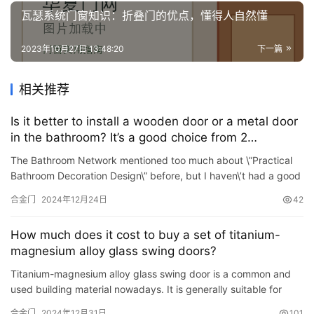
瓦瑟系统门窗知识：折叠门的优点，懂得人自然懂
2023年10月27日 13:48:20
下一篇
相关推荐
Is it better to install a wooden door or a metal door
in the bathroom? It’s a good choice from 2
perspectives! Many people pretend to be wrong
The Bathroom Network mentioned too much about \”Practical
Bathroom Decoration Design\” before, but I haven\’t had a good
chat with you about bathroom material sel…
合金门
2024年12月24日
42
How much does it cost to buy a set of titanium-
magnesium alloy glass swing doors?
Titanium-magnesium alloy glass swing door is a common and
used building material nowadays. It is generally suitable for
bathrooms, kitchens, etc. Places with relatively small door …
合金门
2024年12月31日
101