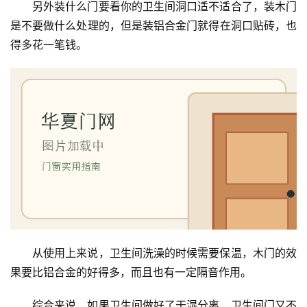
另外装什么门要看你的卫生间洞口适不适合了，装木门
卫
是不要做什么处理的，但是装铝合金门就得在洞口贴砖，也
生
得多花一笔钱。
间
门
庭
院
大
门
铸
铝
登录
注册
门
从使用上来说，卫生间洗澡的时候需要保温，木门的效
门
果要比铝合金的好得多，而且也有一定隔音作用。
套
安
综合来说，如果卫生间做好了干湿分离，卫生间门又不
装