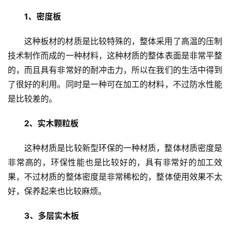
登录
注册
门
1、密度板
门
这种板材的材质是比较特殊的，整体采用了高温的压制
套
技术制作而成的一种材料，这种材质的整体表面是非常平整
安
的，而且具有非常好的耐冲击力，所以在我们的生活中得到
装
了很好的利用。同时是一种可在加工的材料，不过防水性能
是比较差的。
安
装
2、实木颗粒板
维
修
这种材质是比较新型环保的一种材质，整体材质密度是
非常高的，环保性能也是比较好的，具有非常好的加工效
门
果，不过材质的整体密度是非常稀松的，整体使用效果不太
业
好，保养起来也比较麻烦。
资
讯
3、多层实木板