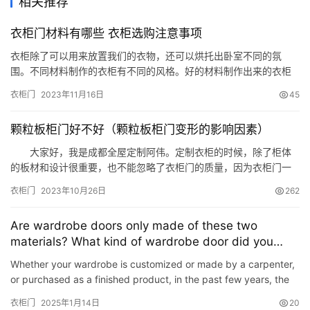
相关推荐
衣柜门材料有哪些 衣柜选购注意事项
衣柜除了可以用来放置我们的衣物，还可以烘托出卧室不同的氛
围。不同材料制作的衣柜有不同的风格。好的材料制作出来的衣柜
更加高端大气上档次。衣柜门有哪些材料呢?你家选用的是哪款材料
衣柜门
2023年11月16日
45
呢?在选购衣柜的时候要注意些什么呢? 衣柜门材料有哪些 一、烤漆
型 烤漆板的特点是色泽鲜艳易于造型，具有很强的视觉冲击力，非
颗粒板柜门好不好（颗粒板柜门变形的影响因素）
常美观时尚且防水性能极佳，抗污能力强，易清理。缺点是工艺水
平要…
大家好，我是成都全屋定制阿伟。定制衣柜的时候，除了柜体
的板材和设计很重要，也不能忽略了衣柜门的质量，因为衣柜门一
旦出现变形，也会影响到整个衣柜的使用。那么，颗粒板柜门好不
衣柜门
2023年10月26日
262
好？颗粒板柜门变形的影响因素，你知道多少？ 一、颗粒板柜
门的优点 （1）装饰性能好，表面平整。颗粒板是由木质碎料制
Are wardrobe doors only made of these two
成的，相比天然木材，做成柜门表面更加的平整和光滑，没有节
materials? What kind of wardrobe door did you
结，板面…
choose?
Whether your wardrobe is customized or made by a carpenter,
or purchased as a finished product, in the past few years, the
answer may have been about the same proportion, but now, …
衣柜门
2025年1月14日
20