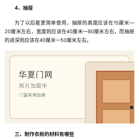
门
4、抽屉
卧
为了以后能更简单使用，抽屉的高度应该在15厘米—
室
20厘米左右，宽度则应该在40厘米—80厘米左右，而抽屉
门
的进深则应该在40厘米—50厘米左右。
卫
生
间
门
庭
院
大
门
铸
三、制作衣柜的材料有哪些
铝