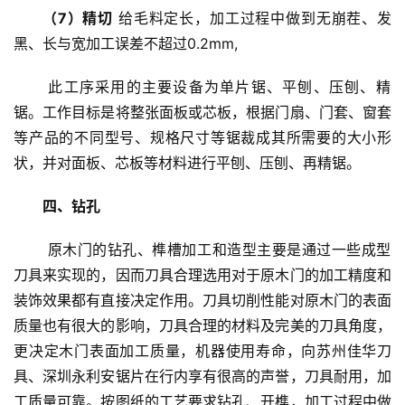
（7）精切
 给毛料定长，加工过程中做到无崩茬、发
黑、长与宽加工误差不超过0.2mm,
 此工序采用的主要设备为单片锯、平刨、压刨、精
锯。工作目标是将整张面板或芯板，根据门扇、门套、窗套
等产品的不同型号、规格尺寸等锯裁成其所需要的大小形
状，并对面板、芯板等材料进行平刨、压刨、再精锯。
四、钻孔
 原木门的钻孔、榫槽加工和造型主要是通过一些成型
刀具来实现的，因而刀具合理选用对于原木门的加工精度和
装饰效果都有直接决定作用。刀具切削性能对原木门的表面
质量也有很大的影响，刀具合理的材料及完美的刀具角度，
更决定木门表面加工质量，机器使用寿命，向苏州佳华刀
具、深圳永利安锯片在行内享有很高的声誉，刀具耐用，加
工质量可靠。按图纸的工艺要求钻孔、开榫，加工过程中做