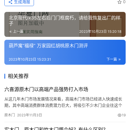
生成海报
0
北京现代ix35左右后门门框腐朽，请给我恢复出厂的样
子
上一篇
2023年10月23日 15:20:18
葫芦寓“福禄” 万家园红胡桃原木门测评
2023年10月23日 15:23:31
下一篇
相关推荐
六喜源原木门以高端产品强势打入市场
从这几年木门市场发展情况来看，高端木门市场已经进入快速成长
期，其中高端消费群体消费潜力巨大，将吸引不少木门企业往这个
行列靠拢。 高端木门备受关注，市场逐渐扩大 业内人士指出，随着
原木门
2023年11月3日
19
人们消费水平的提高，他们越来越重视生活质量，更愿意购买一些
高端产品来体现个人品味，而高端木门凭借良好的品质和差异化产
实木门、原木门和竹木门哪个好？有什么区别？