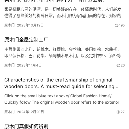
品受到了热烈追捧。在对一些消费者进行随机采访时，有很多人表
示，与花…
家是慰藉心灵的港湾，是一切美好的存在，疫情后时代，人们越发
懂得了哪些美好的稀碎日常，而木门作为家庭门面的存在，对家的
重要性就不言而喻了。现代的消费者在选择木门的时候在重视木门
原木门
2023年10月19日
195
外观的同时，更注重其品质感和安全环保性能，最近有很多后台咨
询，问实木门、原木门、竹木门到底哪个好？今天，就简单来跟大
原木门全屋定制工厂
家分享一下吧~ 1、实木门 是指用纯实木制作的木门，开榫卯。制作
木门的…
主营刚果沙比利、胡桃木、红樱桃、金丝柚、美国红橡、水曲柳、
印尼菠萝格、巴西花梨、缅甸柚木原木门，以及定制衣柜、酒柜等
全屋定制，同时也扩展了公司现有产品，新增了生态门，铝木门
原木门
2023年11月4日
26
Characteristics of the craftsmanship of original
wooden doors. A must-read guide for selecting
doors for home decoration.
Click on the small blue text above\”Global Fashion Home\”
Quickly follow The original wooden door refers to the exterior
Wooden doors with completely unified materials a…
原木门
2024年12月20日
27
原木门真假如何辨别