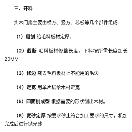
三、开料
实木门扇主要由横方、竖方、芯板等几个部件组成.
（1）粗刨
 给毛料板材定厚。
（2）截断
 毛料板材修整长度。下料按所需长度加长
20MM
（3）修边
 截去毛料板材上不能用的毛边
（4）定宽
 用单片锯给木材定宽
（5）四面刨成型
 根据需要的形状刨出木材。
（6）宽砂定厚
 按要求砂止符合加工要求的尺寸，机加
完成后进行抛光砂