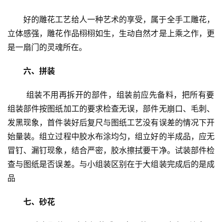
大
门
好的雕花工艺给人一种艺术的享受，属于全手工雕花，
立体感强，雕花作品栩栩如生，生动自然才是上乘之作，更
铸
是一扇门的灵魂所在。
铝
登录
注册
门
六、拼装
 组装不用再拆开的部件，组装前应先备料，把所有要
门
组装部件按图纸加工的要求检查无误，部件无崩口、毛刺、
套
安
发黑现象，首件装好后复尺与图纸工艺没有误差的情况下开
装
始量装。组立过程中胶水布涂均匀，组立好的半成品，应无
冒钉、漏钉现象，结合严密，胶水擦拭要干净。试装部件检
安
查与图纸是否误差。与小组装区别在于大组装完成后的是成
装
品
维
修
七、砂花