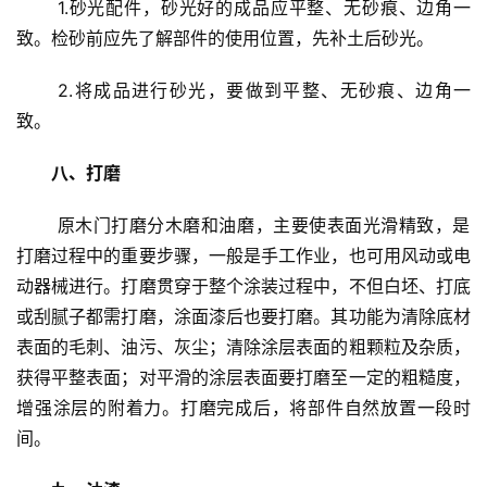
门
 1.砂光配件，砂光好的成品应平整、无砂痕、边角一
业
致。检砂前应先了解部件的使用位置，先补土后砂光。
资
讯
 2.将成品进行砂光，要做到平整、无砂痕、边角一
致。
联
系
八、打磨
我
们
 原木门打磨分木磨和油磨，主要使表面光滑精致，是
打磨过程中的重要步骤，一般是手工作业，也可用风动或电
动器械进行。打磨贯穿于整个涂装过程中，不但白坯、打底
或刮腻子都需打磨，涂面漆后也要打磨。其功能为清除底材
表面的毛刺、油污、灰尘；清除涂层表面的粗颗粒及杂质，
获得平整表面；对平滑的涂层表面要打磨至一定的粗糙度，
增强涂层的附着力。打磨完成后，将部件自然放置一段时
间。