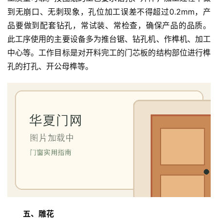
首
到无崩口、无刺现象，孔位加工误差不得超过0.2mm，产
页
品要做到配套钻孔，常试装、常检查，确保产品的品质。 
此工序使用的主要设备多为推台锯、钻孔机、作榫机、加工
入
户
中心等。工作目标是对开料完工的门芯板的结构部位进行榫
门
孔的打孔、开公母榫等。
卧
室
门
卫
生
间
门
庭
院
五、雕花