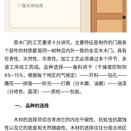
原木门的工艺要求十分讲究，主要特征是制作的门扇各
个部件的材质都是同一树种且内外一致的全实木木门。具有
珍贵性、天然性、华贵性。加工工艺必须通过多个环节、多
道工序加工而成。品种选择——备料烘干（干燥度控制到
8%~15%，根据每个地区的气候定）——开料——钻孔——
雕花——拼装——砂光——打磨（分木磨、油磨）——油漆
（分修色、面漆）——质检——包装。
 一、 品种的选择
木材的选择须综合考虑它的内在干缩性、抗蛀虫抗腐蚀
性以及它的密度和天然翘曲性。木材的选择往往分南北地区