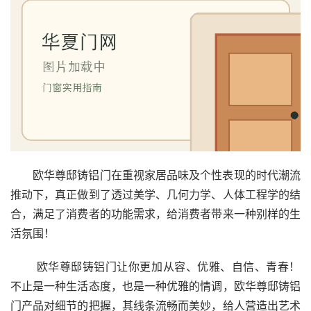
首
页
入
户
欧华尊邸铸铝门在重视家居品味及个性表现的时代潮流
门
推动下，真正做到了透过美学、几何力学、人体工程学的结
合，满足了消费者的功能需求，给消费者带来一种别样的生
卧
室
活氛围！
门
 欧华尊邸铸铝门让你更加从容、优雅、自信、青春！
卫
不止是一种生活态度，也是一种优雅的情调，欧华尊邸铸铝
生
门产品对细节的把握，其线条流畅而美妙，给人营造出艺术