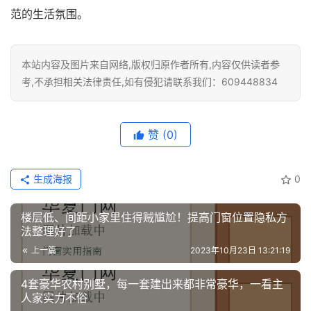
间
范的生活氛围。
门
庭
本站内容及图片来自网络,版权归原作者所有,内容仅供读者参
院
考,不承担相关法律责任,如有侵犯请联系我们：609448834
大
门
赞
(0)
铸
铝
登录
注册
生成海报
0
门
楼层低、间距小家里住得贼尴尬！提高门窗位置隐私方
门
法整理好了
套
上一篇
2023年10月23日 13:21:19
安
装
4套豪华农村别墅，每一套建出来都非常豪华，一看主
人家实力不俗