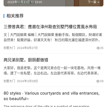
安
2023年10月23日 13:23:41
下一篇
装
维
相关推荐
修
三僚曾真君：應邀在漳州勘查別墅門樓位置風水佈局
门
文 | 大門說娛樂 編輯 | 大門說娛樂 動動手指，點個關註，財運好運
业
自然來！點贊評論，好運天天有！ 秋日的陽光灑在福建漳州郊外，
资
一片新興的別墅區正在拔地而起，紅瓦白墻，雕梁畫棟，掩映在綠
讯
别墅大门
2024年9月27日
25
樹繁花之間，宛如一幅精致的山水畫卷，一輛黑色轎車緩緩駛入其
中一棟別墅的院子，一位身穿唐裝，精神矍鑠的老人從車上走瞭下
两兄弟别墅，厨厕都做错
联
來，他就是遠道而來的江西三僚村風水師——曾真君 圖片來源…
系
大家好，我是老黎。这个是两兄弟合在一起一块宅基地，共用一堵
我
墙，建了一处私墅，左边右边。左边是代表哥哥，右边代表弟弟，
们
说青龙主大哥。 大家看一下，同样门口开了两个门，大家有没有发
别墅大门
2024年3月29日
39
现，这个楼梯是从这边上上到二楼的，这边的楼梯从这边上上到二
楼的。然后弟弟西北角是厨房间，哥哥东北角是厨房间，这真的叫
80 styles · Various courtyards and villa entrances,
并驾齐驱。 有什么疑问先看看弟弟，弟弟在这个空间，东边为龙，
so beautiful~
西边为虎…
The entrance door of the villa is a symbol of separation