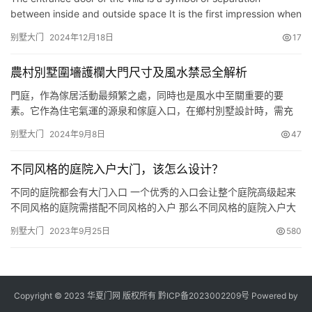
between inside and outside space It is the first impression when
entering the indoor space It serves as the facade of the e…
别墅大门
2024年12月18日
17
農村別墅圍墻護欄大門尺寸及風水禁忌全解析
門庭，作為傢居活動最頻繁之處，同時也是風水中至關重要的要
素。它作為住宅氣運的源泉和傢庭入口，在鄉村別墅設計時，需充
分考慮圍墻護欄和大門的尺寸與風水忌諱。本文將深入解析這一主
别墅大门
2024年9月8日
47
題，協助打造繁榮昌盛的居所。 別墅圍墻大門的尺寸選擇 別墅圍墻
大門的設計須兼顧實用與美觀。建議選用門寬約2.5米的大門，便於
不同风格的庭院入户大门，该怎么设计？
行人車輛進出且保有足夠的空間感；若庭院面積較大，亦可酌情增
加寬度…
不同的庭院都会有大门入口 一个优秀的入口会让整个庭院高级起来
不同风格的庭院需搭配不同风格的入户 那么不同风格的庭院入户大
门该怎么设计呢？ 新中式庭院 中式庭院的入户和大门设计注重传统
别墅大门
2023年9月25日
580
文化的融入，传统的中式庭院入户必备的几个元素镇宅石狮子（石
象）、门头牌匾、纹路等在今天的新中式庭院里也在广泛应用。 新
中式庭院门的整体设计效果非常简单。它回归自然，追求生命，在…
Copyright © 2023 华夏门网 版权所有
黔ICP备2023002209号
Powered by