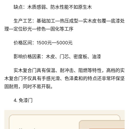
资
缺点：木质感弱、防水性能不如原生木
讯
生产工艺：基础加工—热压成型—实木皮包覆—底漆处
联
理—定位砂光—修色—固化等工序
系
我
价格区间：1500元—5000元
们
影响价格因素：木皮、门芯、密度板、油漆
实木复合门具有保温、耐冲击、阻燃等特性，高档的实
木复合门不仅具有手感光滑、色泽柔和的特点还非常环保坚
固耐用，同时不易开裂。
4. 免漆门