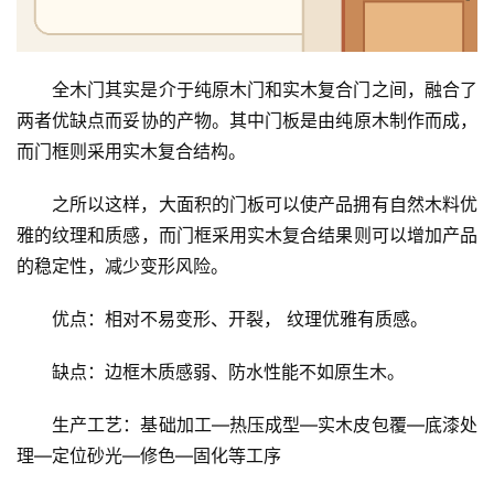
全木门其实是介于纯原木门和实木复合门之间，融合了
两者优缺点而妥协的产物。其中门板是由纯原木制作而成，
而门框则采用实木复合结构。
之所以这样，大面积的门板可以使产品拥有自然木料优
雅的纹理和质感，而门框采用实木复合结果则可以增加产品
的稳定性，减少变形风险。
优点：相对不易变形、开裂， 纹理优雅有质感。
缺点：边框木质感弱、防水性能不如原生木。
生产工艺：基础加工—热压成型—实木皮包覆—底漆处
理—定位砂光—修色—固化等工序
首
页