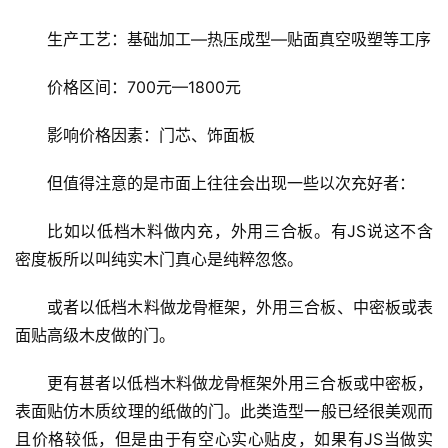
生产工艺：基础加工—热压成型—贴面真空吸塑等工序
价格区间：700元—1800元
影响价格因素：门芯、饰面板
但值得注意的是市面上往往会出现一些以次充好者：
比如以低档木料做内充，外用三合板。有JS说这不含
密度板所以叫纯实木门真心是纯粹忽悠。
或者以低档木料做龙骨框架，外用三合板、中密板或表
面贴高级木皮做的门。
更有甚者以低档木料做龙骨框架外用三合板或中密板，
表面贴仿木质纹理的纸做的门。此类造型一般已经很美观而
且价格较低，但是由于有空心实心贴皮，如果有JS当做实