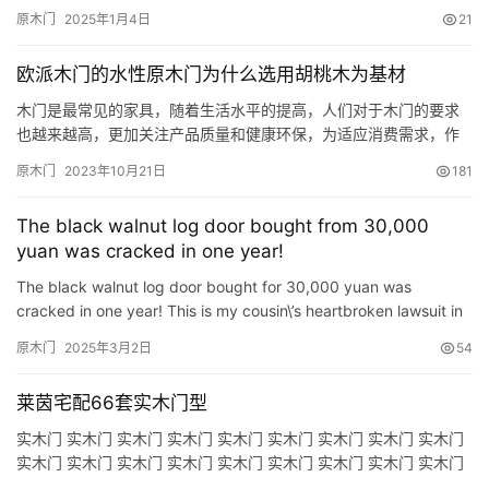
also gradually begin to pay attention to service and en…
原木门
2025年1月4日
21
欧派木门的水性原木门为什么选用胡桃木为基材
木门是最常见的家具，随着生活水平的提高，人们对于木门的要求
也越来越高，更加关注产品质量和健康环保，为适应消费需求，作
为木门行业的老牌企业，欧派木门（江山欧派）的水性原木门应运
原木门
2023年10月21日
181
而生，凭借其天然环保材质深受消费者喜爱。 我们都知道基材是木
门的重要组成部分，木门基材占整个木门组成部分（以固形物计）
The black walnut log door bought from 30,000
的90%以上，可以说一扇门基材的好坏直接影响了木门的质量，原
yuan was cracked in one year!
木门自然…
The black walnut log door bought for 30,000 yuan was
cracked in one year! This is my cousin\’s heartbroken lawsuit in
the new home owner group. As an old driver who is in the…
原木门
2025年3月2日
54
莱茵宅配66套实木门型
实木门 实木门 实木门 实木门 实木门 实木门 实木门 实木门 实木门
实木门 实木门 实木门 实木门 实木门 实木门 实木门 实木门 实木门
除却大门使用钢材外，大部分的室内门都是使用木材。多种木门分