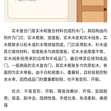
门
铸
铝
登录
注册
门
实木复合门是实木和复合材料合成的木门。其结构由内
到外为门芯、实木框架、密度板、实木木皮和实木线条，实
门
木框架多以松木或杉木等拼接而成，门芯采用松木、杉木或
套
其它填充材料，密度板多为高密度板，实木木皮厚度不等，
安
装
实木线条则用来封边得到半成品门，最后喷漆后得到成品
门。一般高级的实木复合门，其实木框架多为优质松木，表
安
面则为实木单板。由于白松密度小、重量轻，且较容易控制
装
含水率，因而成品门的重量都较轻，也不易变形、开裂。
维
修
优点：不易变形、开裂，隔音效果好、环保，坚固耐
用；保温、耐冲击、阻燃性强、手感光滑、色泽柔和、美感
门
强
业