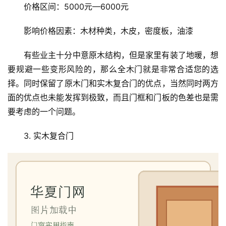
价格区间：5000元—6000元
入
影响价格因素：木材种类，木皮，密度板，油漆
户
门
有些业主十分中意原木结构，但是家里有装了地暖，想
要规避一些变形风险的，那么全木门就是非常合适您的选
卧
择。同时保留了原木门和实木复合门的优点，当然同时两方
室
面的优点也未能发挥到极致，而且门框和门板的色差也是需
门
要考虑的一个问题。
卫
3. 实木复合门
生
间
门
庭
院
大