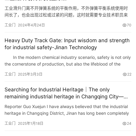
工业滑升门离不开弹簧系统的平衡作用，不外弹簧平衡系统使用时
间长了，也会出现过松或过紧的问题，这时就需要专业技术职员来
进行调试处理。 一般来说，涉及到工业提升门弹簧系统就只有调整
工业门
2024年4月24日
70
松紧的问题了。弹簧调松、调紧的方法不同，详细内容如下所示：
工业滑升门弹簧调紧的方法： 工业滑升门弹簧调整的过程极为复
Heavy Duty Track Gate: Input wisdom and strength
杂，需要两人配合完成。控制时，先用鼎力钳夹住紧簧座四周的
for industrial safety-Jinan Technology
轴，然后一…
In the modern chemical industry scenario, safety is not only
the cornerstone of production, but also the lifeblood of the
company\’s continuous development. With the rapid …
工业门
2025年3月3日
22
Searching for Industrial Heritage｜The only
remaining industrial heritage in Changqing City—
Changqing Steel Window Factory
Reporter Guo Xuejun I have always believed that the industrial
heritage in Changqing District, Jinan has long been completely
demolished during urban renewal. Unexpectedly, at No. …
工业门
2025年1月18日
24