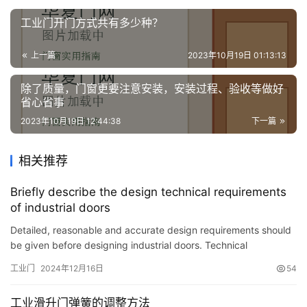
套
安
工业门开门方式共有多少种？
装
上一篇
2023年10月19日 01:13:13
安
除了质量，门窗更要注意安装，安装过程、验收等做好
装
省心省事
维
修
2023年10月19日 12:44:38
下一篇
门
相关推荐
业
Briefly describe the design technical requirements
资
of industrial doors
讯
Detailed, reasonable and accurate design requirements should
be given before designing industrial doors. Technical
联
performance and economic indicators are the two most
系
工业门
2024年12月16日
54
important in…
我
们
工业滑升门弹簧的调整方法