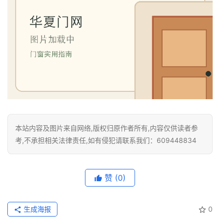
门
卫
生
间
门
庭
院
大
本站内容及图片来自网络,版权归原作者所有,内容仅供读者参
门
考,不承担相关法律责任,如有侵犯请联系我们：609448834
铸
铝
登录
注册
赞
(0)
门
生成海报
0
门