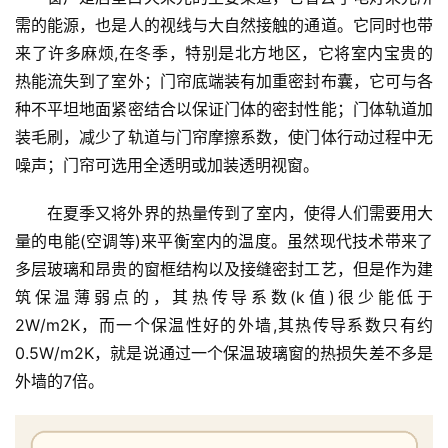
需的能源，也是人的视线与大自然接触的通道。它同时也带
来了许多麻烦,在冬季，特别是北方地区，它将室内宝贵的
热能流失到了室外；门帘底端装有加重密封布囊，它可与各
种不平坦地面紧密结合以保证门体的密封性能；门体轨道加
装毛刷，减少了轨道与门帘摩擦系数，使门体行动过程中无
噪声；门帘可选用全透明或加装透明视窗。
在夏季又将外界的热量传到了室内，使得人们需要用大
首
量的电能(空调等)来平衡室内的温度。虽然现代技术带来了
页
多层玻璃和昂贵的窗框结构以及接缝密封工艺，但是作为建
筑保温薄弱点的，其热传导系数(k值)很少能低于
入
2W/m2K，而一个保温性好的外墙,其热传导系数只有约
户
0.5W/m2K，就是说通过一个保温玻璃窗的热损失差不多是
门
外墙的7倍。
卧
室