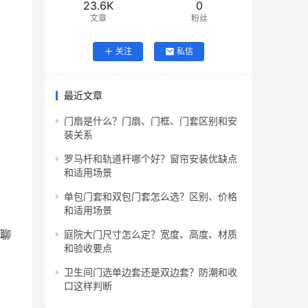
23.6K
0
文章
粉丝
关注
私信
最近文章
门扇是什么？门扇、门框、门套区别和安
装关系
罗马杆和轨道杆哪个好？窗帘安装优缺点
和适用场景
单包门套和双包门套怎么选？区别、价格
和适用场景
细聊
庭院大门尺寸怎么定？宽度、高度、材质
和验收要点
卫生间门选单边套还是双边套？防潮和收
口这样判断