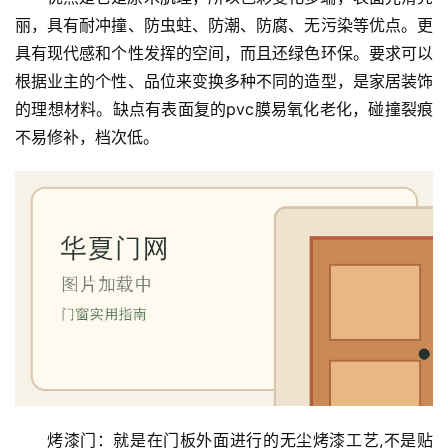
门
丽，具有耐冲撞、防虫蛀、防潮、防腐、无污染等优点。更
具有现代感和个性发挥的空间，而且还绿色环保。要求可以
庭
根据业主的个性、品位来变换多种不同的造型，是家居装饰
院
的理想材料。缺点有表面复的pvc膜易氧化老化，碰撞裂痕
大
不易修补，档次低。
门
铸
铝
登录
注册
门
门
套
安
装
安
烤漆门：就是在门板外面进行的无尘烤漆工艺,不是贴