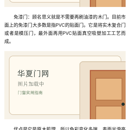
免漆门：顾名思义就是不需要再刷油漆的木门。目前市
面上的免漆门大多数是指PVC的贴面门。它是将实木复合门
或者是模压门，最外面再用PVC贴面真空吸塑加工工艺而
首
页
成。
入
户
门
卧
室
门
卫
生
优点是它是原木肌理，所以色彩变化多端，表面光滑亮
间