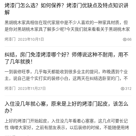
烤漆门怎么选？如何保养？烤漆门优缺点及特点知识讲
解
黑胡桃木家具相信在现代家居中是不少人喜欢的一种家具材质，但
是你对黑胡桃木家具了解多少呢?今天我们就来看看关于黑胡桃木家
具的相关知识。 黑胡桃木家具好不好 黑胡桃实木家具的优点 黑胡桃
烤漆门
2023年10月1日
66
材质的实木家具外表呈现出高贵的黄色、褐色纹理，是各种高级家
具定制的首选用材，不仅外观精美有质感，而且材质细腻稳定经久
纠结，房门免漆烤漆哪个好？师傅说这种不耐用，用不
耐用，整体表现出一种低调内敛的高贵奢华感，其气场可以改变整
了几年就换！
个空…
一到装修旺季，几乎每天都能收到很多业主的提问，昨晚遇到个业
主，说自己是个实打实的装修小白，这两天在纠结选卧室的门，不
知道是免漆的好还是烤漆的好。其实也不难选，如果你就是拿不定
烤漆门
2023年11月27日
312
主意，那就听我说说吧~ 先说说免漆门 免漆门就是不需要刷漆的木
门，买回来之后就能正常使用。目前市面上的免漆门，大部分指的
入住没几年就心塞，原来是上好的烤漆门起皮，该怎么
是PVC贴面的，就是在实木复合门或模压门上贴一层PVC膜，之后
办？
再用…
上好的烤漆门开始起皮，入住没几年看着心塞塞，这几点可要长记
性 嗨喽大家好，之前有朋友表示，以后装修的时候，不能随便用烤
漆门了，因为安装了差不多也就一年的时间，本来看着光滑又平整