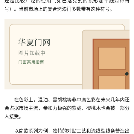
还是比较广泛的使用（如巴洛克式的拱形加平线对称符
号）。当前市场上的复合烤漆门多数带有这种符号。
首
页
在色彩上，混油、黑胡桃等非中庸色彩在未来几年内还
会占据市场主流，亲和力极强的紫葳、樱桃木也会被一部分
入
人接受。
户
门
以简欧系列为例，独特的对贴工艺和流线型线条营造出