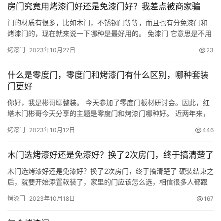
房门究竟用烤漆门好还是免漆门好？我差点被商家骗
门的材质有很多，比如木门，不锈钢门等等，而且也有分免漆门和
烤漆门的，现在就来说一下哪种是最好用的。 免漆门 它意思是不用
在门上刷漆或者本身工厂就刷过一次的，主要是贴层PVC膜在实木
烤漆门
2023年10月27日
23
复合门或者模压门的表面，然后再用真空吸塑上。 因为它是不用刷
漆的，所以门上还会清楚的留有原木头上的纹路，比较环保，没有
什么是零度门，零度门和烤漆门有什么区别，哪种套装
什么异味的，而且它的真空吸塑的速度快，施工所花费的时间也就
门更好
比较…
你好，我是彬哥聊整装。 今天参加了零度门板材研讨会。因此，红
塔木门彬哥今天分享的主题是零度门和烤漆门哪种好。 近两年来，
市场上出现了零度无漆门，因此，在套装门消费市场上，对这两种
烤漆门
2023年10月12日
446
门聊得最多的就是零度门好还是烤漆门好。 说到这个问题，我们先
来了解一下这两种门。 首先什么是零度门。 零度门是套装门表面不
木门选烤漆好还是免漆好？换了2次房门，终于搞清楚了
用做油漆。用的是无油漆的零度板材，面板基层材料可以是原木材
料…
木门选烤漆好还是免漆好？换了2次房门，终于搞清楚了 硬装结束之
后，就要开始添置软装了，家里的门应该怎么选，相信很多人都跟
我一样，特别头疼。 木门分为很多种，烤漆门、免漆门，到底应该
烤漆门
2023年10月18日
167
怎么选？换了2次房门后，终于搞清楚了。下面就来跟大家详细聊一
聊，不懂赶紧往下看看。 烤漆门的优点和缺点烤漆门是一种经过特