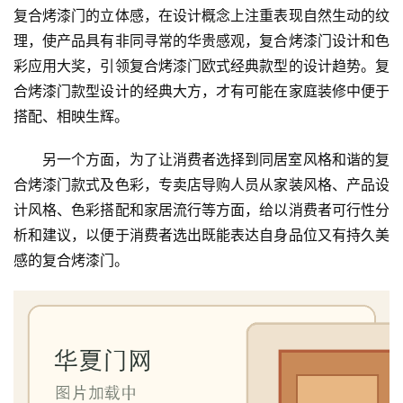
复合烤漆门的立体感，在设计概念上注重表现自然生动的纹
卧
理，使产品具有非同寻常的华贵感观，复合烤漆门设计和色
室
门
彩应用大奖，引领复合烤漆门欧式经典款型的设计趋势。复
合烤漆门款型设计的经典大方，才有可能在家庭装修中便于
卫
搭配、相映生辉。
生
间
另一个方面，为了让消费者选择到同居室风格和谐的复
门
合烤漆门款式及色彩，专卖店导购人员从家装风格、产品设
计风格、色彩搭配和家居流行等方面，给以消费者可行性分
庭
析和建议，以便于消费者选出既能表达自身品位又有持久美
院
感的复合烤漆门。
大
门
铸
铝
登录
注册
门