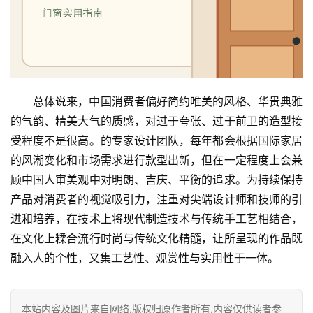
门
套
安
装
总体说来，中国消费者偏好简约唯美的风格、华贵典雅
安
的气韵、精美大气的质感，对过于夸张、过于前卫的造型接
装
受程度不是很高。的专家设计团队，每年都会根据国际家居
维
的风潮变化和市场需求进行款型出新，但在一定程度上会兼
修
顾中国人审美观中对明朗、吉庆、平衡的追求。为持续保持
产品对消费者的视觉吸引力，注重对尖端设计师和技师的引
门
进和培养，在技术上将现代制造技术与传统手工艺相结合，
业
资
在文化上糅合流行时尚与传统文化精髓，让所呈现的作品既
讯
融入人的个性，又集工艺性、观赏性与实用性于一体。
联
系
本站内容及图片来自网络,版权归原作者所有,内容仅供读者参