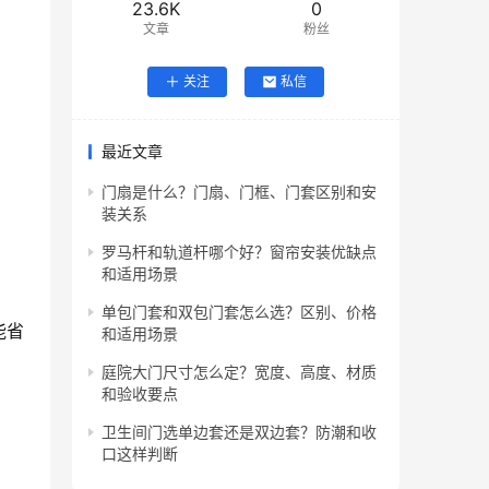
23.6K
0
文章
粉丝
关注
私信
最近文章
门扇是什么？门扇、门框、门套区别和安
装关系
罗马杆和轨道杆哪个好？窗帘安装优缺点
和适用场景
单包门套和双包门套怎么选？区别、价格
能省
和适用场景
庭院大门尺寸怎么定？宽度、高度、材质
和验收要点
卫生间门选单边套还是双边套？防潮和收
口这样判断