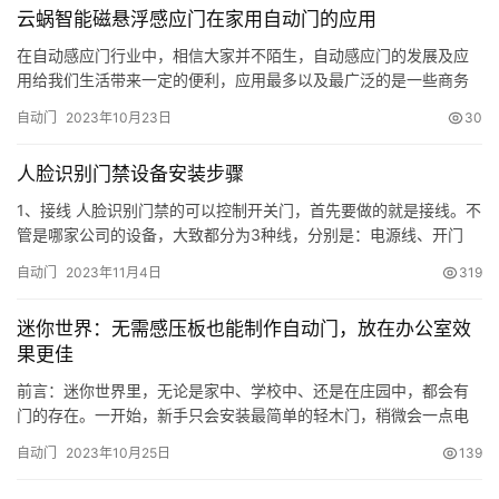
云蜗智能磁悬浮感应门在家用自动门的应用
们就开始利用水力进行灌溉和运输。这些工程的建设不仅提高了农
业生产效…
在自动感应门行业中，相信大家并不陌生，自动感应门的发展及应
用给我们生活带来一定的便利，应用最多以及最广泛的是一些商务
场所，不仅能带来便利也能提高档次。随着磁悬浮自动门技术的发
自动门
2023年10月23日
30
展及推广，越来越多的人都喜欢在家里装上电动门，让自动感应门
走进了更多人的家中。 云蜗智能3+1磁悬浮自动门 比如在家里常见
人脸识别门禁设备安装步骤
的电动门应用有厨房、阳台、电视墙、壁橱、卫浴以及书房等场
景，那么…
1、接线 人脸识别门禁的可以控制开关门，首先要做的就是接线。不
管是哪家公司的设备，大致都分为3种线，分别是：电源线、开门
线、网线。 2.网络 安装成功后，需要先启动网络。如果选择接入网
自动门
2023年11月4日
319
线，就可以跳过连接网络的步骤。打开人脸识别设备的设置面板，
双击屏幕，进行设置。 3.激活配置 前期工作准备就绪后，我们就需
迷你世界：无需感压板也能制作自动门，放在办公室效
要去激活设备了。在注册一个账号后，获得授权后，扫描设备…
果更佳
前言：迷你世界里，无论是家中、学校中、还是在庄园中，都会有
门的存在。一开始，新手只会安装最简单的轻木门，稍微会一点电
路的玩家则会利用开关，让门看起来更高大上一点。然而，建筑师
自动门
2023年10月25日
139
们却选择做一个完全不用开关以及感压板的自动感应门，只要玩家
一经过，大门就会自动开启，是不是很神奇呢？想制作同款的小伙