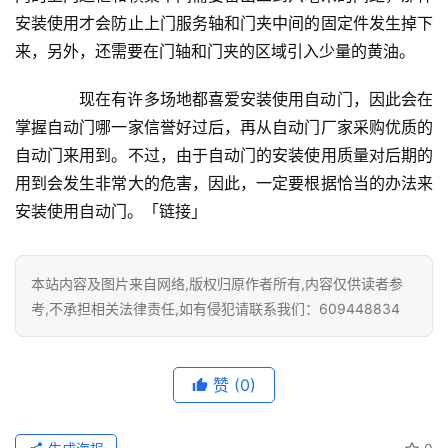
套
安装使用才会防止上门服务轴和门夹中间的固定件发生掉下
安
来，另外，还需要在门轴和门夹的区域引入少量的黄油。
装
　　现在有许多场地都喜爱安装使用自动门，因此会在
安
掌握自动门哪一家信誉好过后，再从自动门厂家采购优质的
装
自动门来用到。不过，由于自动门的安装使用质量对后期的
维
用到会发生非常大的危害，因此，一定要根据恰当的办法来
修
安装使用自动门。「链接」
门
业
本站内容及图片来自网络,版权归原作者所有,内容仅供读者参
资
考,不承担相关法律责任,如有侵犯请联系我们：609448834
讯
联
赞
(0)
系
我
们