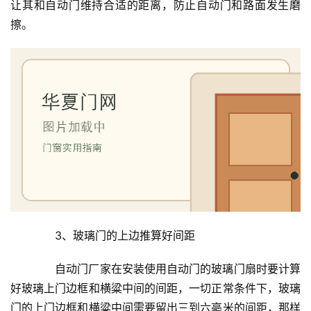
室
让其和自动门维持合适的距离，防止自动门和路面发生磨
门
擦。
卫
生
间
门
庭
院
大
门
铸
　　3、玻璃门的上边推算好间距
铝
登录
注册
门
　　自动门厂家在安装使用自动门的玻璃门扇时要计算
好玻璃上门边框和横粱中间的间距，一切正常条件下，玻璃
门
门的上门边框和横粱中间需要留出三到六亳米的间距，那样