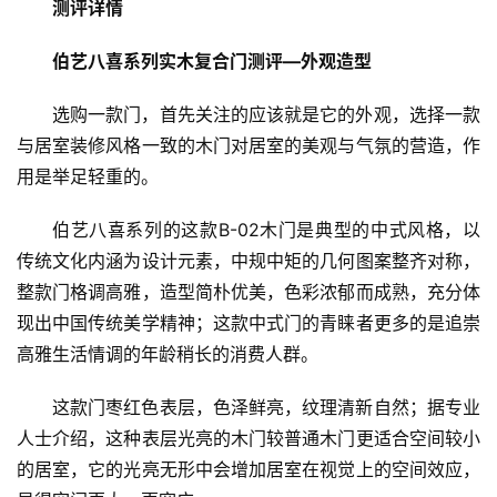
测评详情
伯艺八喜系列实木复合门测评—外观造型
选购一款门，首先关注的应该就是它的外观，选择一款
与居室装修风格一致的木门对居室的美观与气氛的营造，作
首
用是举足轻重的。
页
伯艺八喜系列的这款B-02木门是典型的中式风格，以
入
传统文化内涵为设计元素，中规中矩的几何图案整齐对称，
户
整款门格调高雅，造型简朴优美，色彩浓郁而成熟，充分体
门
现出中国传统美学精神；这款中式门的青睐者更多的是追崇
高雅生活情调的年龄稍长的消费人群。
卧
室
这款门枣红色表层，色泽鲜亮，纹理清新自然；据专业
门
人士介绍，这种表层光亮的木门较普通木门更适合空间较小
的居室，它的光亮无形中会增加居室在视觉上的空间效应，
卫