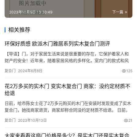
安
2023年10月5日 13:30:49
下一篇
装
维
相关推荐
修
环保好质感 欧派木门雅居系列实木复合门测评
门
【导语】门，对于家居生活来说是很重要的存在，它保护着家人和
业
财产的安全！近年来，随着家居风格的多样化，室内门的款式和风
资
格也越来越丰富，选择一款质地考究、色泽稳重的室内门更能体现
讯
复合门
2024年6月8日
125
主人对生活的追求和品位。然而，室内门的选择是不仅装修中的大
事，同时也是做好室内环保的重要环节。实木门以其美观环保、质
联
花2万多买的实木门 变实木复合门 商家：没约定材质不
感淳厚的优点悄悄走红市场，成为消费者炙手可热的宠儿。今天测
系
给退
评员带将您走…
我
日前，哈市陈女士花了2万多元购买的木门在安装时发现变成了实木
们
复合门，她找商家退货，商家却称合同没约定材质不给退。 日前，
哈市陈女士在道外区一家木门专卖店花2.15万元购买了5扇实木门。
复合门
2023年10月13日
21
店员说该款实木门，安全环保，满2万元再减1000元。陈女士觉得
划算，就定制了该款木门。1个多月后，门送到了，可安装中，陈女
大家来看看这扇门价格是多少？是实木门还是实木复合
士发现外包装上标着是实木复合门，不是实木门。 陈女士觉…