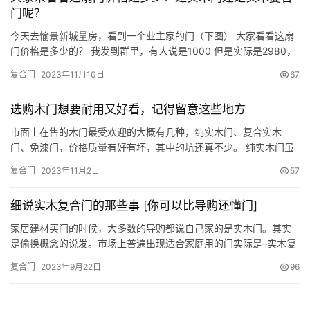
门呢？
今天去愉景新城量房，看到一个业主家的门（下图） 大家看看这扇
门价格是多少的？ 我发到群里，有人说是1000 但是实际是2980，
而且不含门套和五金。 有人看到这个价格就会说这肯定是实木门才
复合门
2023年11月10日
67
会这么贵的，据房主说商家说的也是实木门 那么 请看下面的几张图
看到了吗？这个 实木门外面贴的是一层奥松板，里面填充物是纸！
选购木门想要耐用又好看，记得留意这些地方
我特地咨询了我们的一家合作商家卖木门的店长，店…
市面上在售的木门最受欢迎的大概有几种，纯实木门、复合实木
门、免漆门，价格质量有好有坏，其中的坑还真不少。 纯实木门虽
然原材料天然，隔音效果好，但是价格高，用久了易变形，如果家
复合门
2023年11月2日
57
里风格不是中式和欧式的话，不建议选。 免漆门表面贴有一层
PVC，如果空气潮湿或被水浸泡过，会起皮开裂。 实木复合门相比
细说实木复合门的那些事 [你可以比导购还懂门]
其他两款比较稳定，性价比更高，和纯实木门比隔音差不了多少，
也不易变形…
家居建材买门的时候，大多数的导购都说自己家的是实木门。其实
是偷换概念的说发。市场上普遍出现适合家庭用的门实际是–实木复
合门。往往实木拼接门和原木门由整棵木料制造过于昂贵，不是一
复合门
2023年9月22日
96
般消费者可以接受的。今天不做重点介绍。就说一说家装中用的更
多的实木复合门。 实木复合门的门芯多以松木、杉木或进口填充材
料等粘合而成，外贴密度板和实木木皮，经高温热压后制成，…