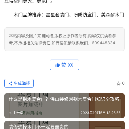
显得空间更大、更宽广。
生
间
木门品牌推荐：星星套装门、盼盼防盗门、美森耐木门
门
庭
本站内容及图片来自网络,版权归原作者所有,内容仅供读者参
院
考,不承担相关法律责任,如有侵犯请联系我们：609448834
大
门
赞
(0)
铸
铝
登录
注册
生成海报
0
门
什么是钢木复合门？佛山装修网钢木复合门知识全攻略
门
套
上一篇
2023年10月5日 13:26:55
安
装
装修选择木门不一定要最贵的