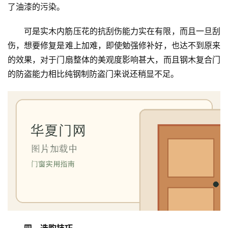
了油漆的污染。
庭
院
可是实木内筋压花的抗刮伤能力实在有限，而且一旦刮
大
伤，想要修复是难上加难，即使勉强修补好，也达不到原来
门
的效果，对于门扇整体的美观度影响甚大，而且钢木复合门
的防盗能力相比纯钢制防盗门来说还稍显不足。
铸
铝
登录
注册
门
门
套
安
装
安
装
维
四、选购技巧