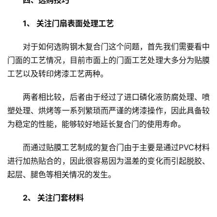
修
1、 关注门扇表面处理工艺
门
业
对于如何选购钢木复合门这个问题，首先我们需要看中
资
门面的工艺情况，目前市面上的门面工艺处理大多分为贴膜
讯
工艺以及转印烤漆工艺两种。
联
两者相比较，后者由于经过了进口磷化液防腐处理、喷
系
塑处理、烘烤等一系列繁琐而严谨的烤漆操作，因此具备较
我
为稳定的性能，能够较好地延长复合门的使用寿命。
们
而通过贴膜工艺制成的复合门由于主要是通过PVC材料
进行加热贴合的，因此很容易因为温差的变化而引起脱胶、
起层、腿色等相关情况的发生。
2、 关注门套材料