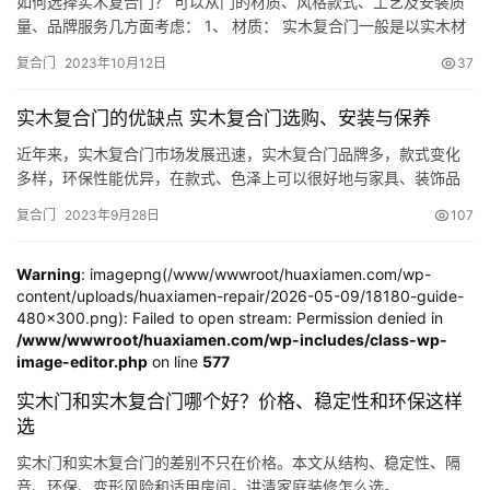
如何选择实木复合门？ 可以从门的材质、风格款式、工艺及安装质
量、品牌服务几方面考虑： 1、 材质： 实木复合门一般是以实木材
（松木、杉木等）、胶合材、刨花板、密度板等为主要填充门芯
复合门
2023年10月12日
37
料，面层为木质单板贴面（主要有胡桃木、樱桃木、沙比利、影
木、枫木、柚木、黑檀、花梨等10余种）或其他覆面材料和实木线
实木复合门的优缺点 实木复合门选购、安装与保养
条封边压制成的实型体或接近实型体的门。正因为复合实木门有如
此多的…
近年来，实木复合门市场发展迅速，实木复合门品牌多，款式变化
多样，环保性能优异，在款式、色泽上可以很好地与家具、装饰品
完美地相互搭配，受到了大家的喜爱。今天，小编准备了实木复合
复合门
2023年9月28日
107
门百科，从认识实木复合门开始，教你如何选购、安装和保养实木
复合门。 一、实木复合门简介 1、什么是实木复合门 所谓实木复合
门，一般是指以实木作为主材，外压贴中密度板作为平衡层，以国
Warning
: imagepng(/www/wwwroot/huaxiamen.com/wp-
content/uploads/huaxiamen-repair/2026-05-09/18180-guide-
产或进…
480x300.png): Failed to open stream: Permission denied in
/www/wwwroot/huaxiamen.com/wp-includes/class-wp-
image-editor.php
on line
577
实木门和实木复合门哪个好？价格、稳定性和环保这样
选
实木门和实木复合门的差别不只在价格。本文从结构、稳定性、隔
音、环保、变形风险和适用房间，讲清家庭装修怎么选。