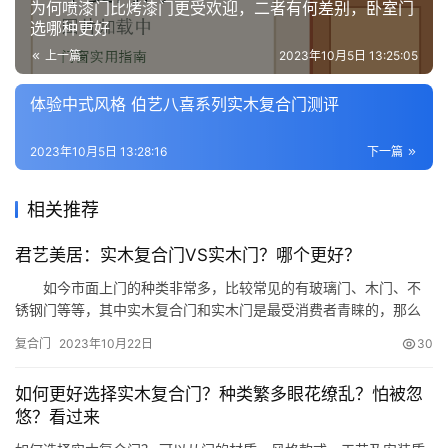
为何喷漆门比烤漆门更受欢迎，二者有何差别，卧室门
选哪种更好
上一篇
2023年10月5日 13:25:05
体验中式风格 伯艺八喜系列实木复合门测评
2023年10月5日 13:28:16
下一篇
相关推荐
君艺美居：实木复合门VS实木门？哪个更好？
如今市面上门的种类非常多，比较常见的有玻璃门、木门、不
锈钢门等等，其中实木复合门和实木门是最受消费者青睐的，那么
实木复合门和实木门有什么区别呢?实木复合门和实木门哪种好呢?
复合门
2023年10月22日
30
下面君艺美居的小编就这两个问题和大家做个分享，给大家做
个参考!‍ 实木复合门 实木复合门的芯材多选用的是松木或杉
如何更好选择实木复合门？种类繁多眼花缭乱？怕被忽
木等木材，外贴密度板和实木木皮。一款优质的实木复合门多具有…
悠？看过来