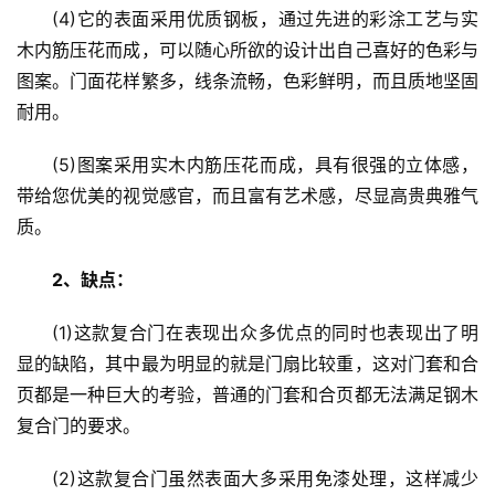
(4)它的表面采用优质钢板，通过先进的彩涂工艺与实
木内筋压花而成，可以随心所欲的设计出自己喜好的色彩与
首
图案。门面花样繁多，线条流畅，色彩鲜明，而且质地坚固
页
耐用。
入
(5)图案采用实木内筋压花而成，具有很强的立体感，
户
带给您优美的视觉感官，而且富有艺术感，尽显高贵典雅气
门
质。
卧
2、缺点：
室
门
(1)这款复合门在表现出众多优点的同时也表现出了明
显的缺陷，其中最为明显的就是门扇比较重，这对门套和合
卫
页都是一种巨大的考验，普通的门套和合页都无法满足钢木
生
复合门的要求。
间
门
(2)这款复合门虽然表面大多采用免漆处理，这样减少