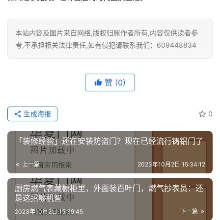
安
装
本站内容及图片来自网络,版权归原作者所有,内容仅供读者参
维
考,不承担相关法律责任,如有侵犯请联系我们：609448834
修
门
赞
(0)
业
资
讯
生成海报
0
联
「装修经验」还在安装防盗门？现在已经流行铸铝门了
系
我
上一篇
2023年10月2日 15:34:12
们
厨房燃气表藏橱柜里，外面装百叶门，燃气抄表员：还
是这招够机智
2023年10月2日 15:39:45
下一篇