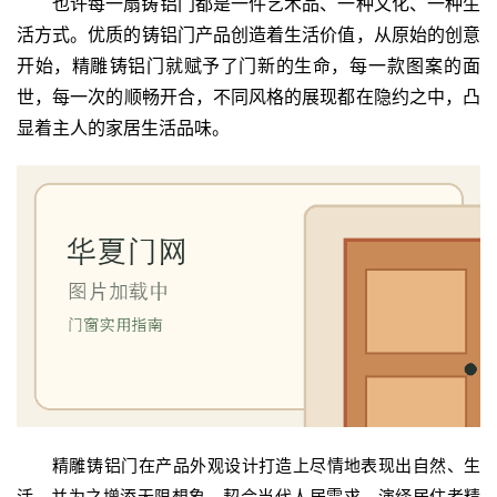
也许‬每一扇铸铝‬门都是一件艺术品、一种文化、一种生
活方式。优质的铸铝‬门产品创造着生活价值，从原始的创意
开始，精雕‬铸铝门‬就赋予了门新的生命，每一‬款‬图案‬的‬面
世‬，每一次的顺畅开合，不同风格的展现都在隐约之中，凸
显着主人的家居生活品味。
首
页
入
户
门
卧
室
门
精雕‬铸铝门‬在产品外观设计打造上尽情地表现出自然、生
卫
活，并为之增添无限想象。契合当代人居需求，演绎居住者精