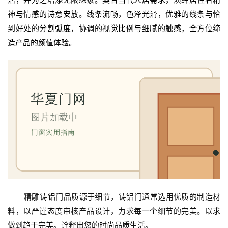
生
神与情感的诗意安放。线条流畅，色泽光滑，优雅的线条与恰
间
到好处的分割弧度，协调的视觉比例与细腻的触感，全方位缔
门
造产品的颜值体验。
庭
院
大
门
铸
铝
登录
注册
门
门
套
精雕‬铸铝门‬品质源于细节，铸铝门‬通常选用优质的制造材
安
装
料，以严谨态度审核产品设计，力求每一个细节的完美。以求
做到趋于完美。诠释出您的时尚品质生活。