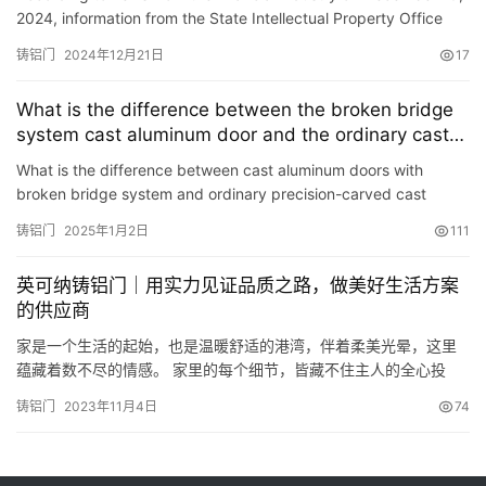
2024, information from the State Intellectual Property Office
shows that Jinan Zhenwei Security Technology Development…
铸铝门
2024年12月21日
17
What is the difference between the broken bridge
system cast aluminum door and the ordinary cast
aluminum door?
What is the difference between cast aluminum doors with
broken bridge system and ordinary precision-carved cast
aluminum doors? Why are broken bridge system cast aluminum
铸铝门
2025年1月2日
111
doors so …
英可纳铸铝门｜用实力见证品质之路，做美好生活方案
的供应商
家是一个生活的起始，也是温暖舒适的港湾，伴着柔美光晕，这里
蕴藏着数不尽的情感。 家里的每个细节，皆藏不住主人的全心投
入、不容马虎的生活态度，这就是因人而生也无可取代的美好温
铸铝门
2023年11月4日
74
度…… 一处美好的居所，承载了你对生活的付出，一樘优秀的英可
纳铸铝门，蕴含了你对爱家的守护。 生活品质的提升，促使人们去
追寻更好的门。门虽然很不起眼，但它守护的却是家庭的井然有序