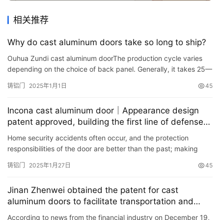
相关推荐
Why do cast aluminum doors take so long to ship?
Ouhua Zundi cast aluminum doorThe production cycle varies
depending on the choice of back panel. Generally, it takes 25—
45 days from the time of ordering. This is because our…
铸铝门
2025年1月1日
45
Incona cast aluminum door｜Appearance design
patent approved, building the first line of defense
for home security
Home security accidents often occur, and the protection
responsibilities of the door are better than the past; making
safety more assured, this is what the home door should have!
铸铝门
2025年1月27日
45
Y…
Jinan Zhenwei obtained the patent for cast
aluminum doors to facilitate transportation and
handling
According to news from the financial industry on December 19,