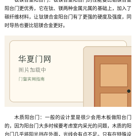
阳台门更优秀，它在钛、镁两种金属元属的基础上，加入了
碳纤维材料，让钛镁合金阳台门有了更强的硬度及强度，同
时导热也要比铝镁合金更好。
木质阳台门：一般的设计里是很少会用木板做阳台门
的，因为阳台门大多时候要考虑室内采光的问题，木质的阳
台门几乎将阳光挡在外面，光线会有点不足。只有在特殊设