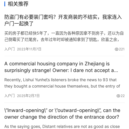
相关推荐
防盗门有必要装门套吗？开发商装的不结实，我家连入
户门一起换了
买的房子都已经快5年了，一直因为各种原因拿不到房子，还以为自
己倒霉买了烂尾房，去年过年时却被通知拿到了钥匙，欣喜之余，
我就找了设计师，结合自己的需求将新房设计设计。当谈到入户防
入户门
2023年11月7日
221
盗门门套的时候，设计师说这防盗门必须包门套，可是防盗门不是
已经自带配套的门套了吗？ 设计师首先认同了我的想法，确实这入
A commercial housing company in Zhejiang is
户的防盗门一般是开发商安装的，本身带有与门相同材质的门套，
surprisingly strange! Owner: I dare not accept a
但设计师…
house at all
Recently, Lishui Yunhe\’s listeners broke the news to 93 that
they bought a commercial house themselves, but the entry of
the house was in danger of safety. What exactly is g…
入户门
2025年2月7日
22
\”Inward-opening\” or \”outward-opening\”, can the
owner change the direction of the entrance door?
As the saying goes, Distant relatives are not as good as close