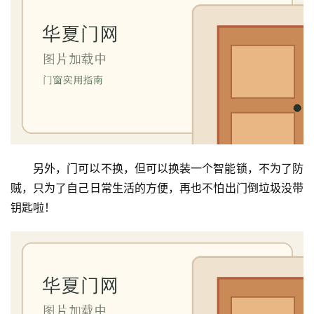
铸
铝
登录
注册
门
门
套
安
装
安
另外，门可以不换，但可以换装一个智能锁，不为了防
装
贼，只为了自己日常生活的方便，再也不怕出门倒垃圾没带
维
钥匙啦！
修
门
业
资
讯