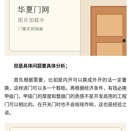
户
门
卧
室
门
卫
生
但是具体问题要具体分析；
间
门
首先根据需要，比如是内开可以换成外开的话一定要
换，这样进门可以多一个鞋柜。再根据经济条件，有钱必换
庭
甲级门，甲级门的厚度和整扇门的质感不是开发商用的工程
院
门可以相比的。在开关门时也不会吱吱作响，这也是经验之
大
谈。
门