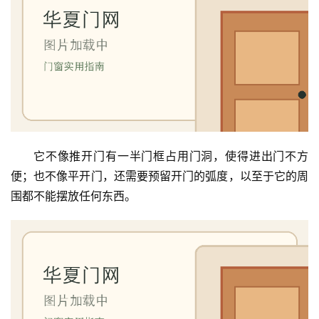
卧
室
门
卫
生
间
门
它不像推开门有一半门框占用门洞，使得进出门不方
庭
便；也不像平开门，还需要预留开门的弧度，以至于它的周
院
围都不能摆放任何东西。
大
门
铸
铝
登录
注册
门