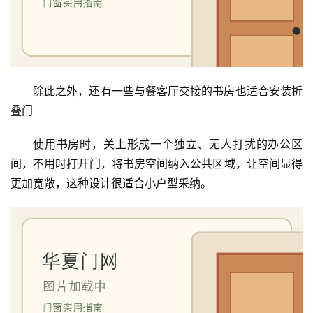
门
套
安
装
除此之外，还有一些与餐客厅交接的书房也适合安装折
安
叠门
装
维
使用书房时，关上形成一个独立、无人打扰的办公区
修
间，不用时打开门，将书房空间纳入公共区域，让空间显得
更加宽敞，这种设计很适合小户型采纳。
门
业
资
讯
联
系