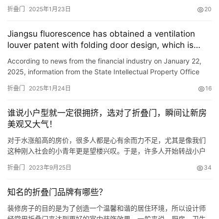
aside wearing little red hats. \”I didn\&…
折叠门
2025年1月23日
20
Jiangsu fluorescence has obtained a ventilation
louver patent with folding door design, which is
convenient for automatic control of shutters storage
According to news from the financial industry on January 22,
2025, information from the State Intellectual Property Office
shows that Jiangsu Liutou Technology Co., Ltd. has obtain…
折叠门
2025年1月24日
16
谁说小户型就一定很拥挤，选对了折叠门，瞬间让新房
美观又大气！
对于水涨船高的房价，很多人都是心有余而力不足，尤其是像我们
这种刚入社会的小青年更是望楼兴叹。于是，许多人开始转战小户
型的单身公寓。但是小户型的装修该怎么弄呢？毕竟不是几百平的
折叠门
2023年9月25日
34
大房子，空间随意安排，就怕显得家里比较拥挤。 这里给大家推荐
一种特别适用于小户型的门——折叠门，运用在我们的小户型中可
知名的折叠门品牌有哪些？
谓是恰到好处。选对了折叠门，瞬间让新房美观又大气！ 1、 厨房
折叠门…
装修房子的目的是为了创造一个温馨和谐的居住环境，所以设计师
经常用折叠门来达到更好的室内装饰效果。一般来说，厨房、卫生