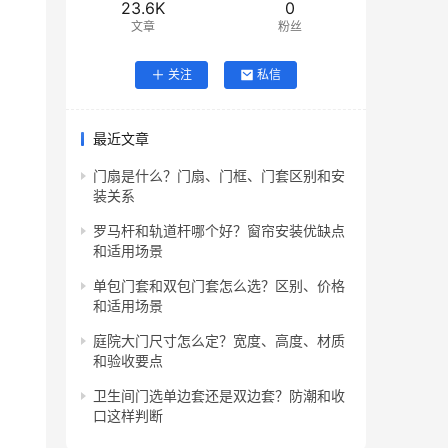
23.6K
0
文章
粉丝
关注
私信
最近文章
门扇是什么？门扇、门框、门套区别和安
装关系
罗马杆和轨道杆哪个好？窗帘安装优缺点
和适用场景
单包门套和双包门套怎么选？区别、价格
和适用场景
庭院大门尺寸怎么定？宽度、高度、材质
和验收要点
卫生间门选单边套还是双边套？防潮和收
口这样判断