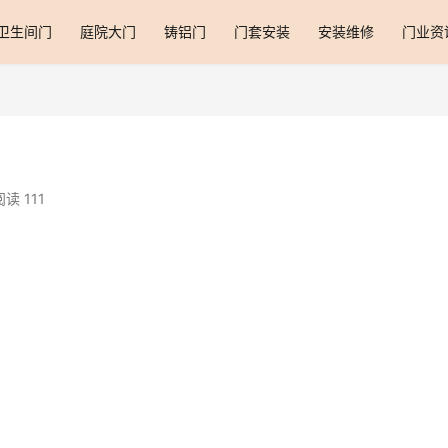
卫生间门
庭院大门
铸铝门
门套安装
安装维修
门业资
阅读 111