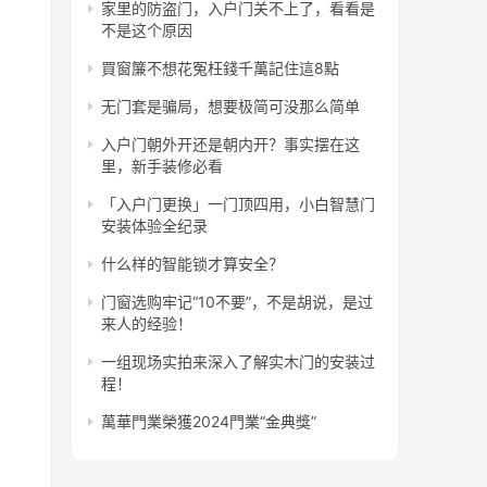
家里的防盗门，入户门关不上了，看看是
不是这个原因
買窗簾不想花冤枉錢千萬記住這8點
无门套是骗局，想要极简可没那么简单
入户门朝外开还是朝内开？事实摆在这
里，新手装修必看
「入户门更换」一门顶四用，小白智慧门
安装体验全纪录
什么样的智能锁才算安全？
门窗选购牢记“10不要”，不是胡说，是过
来人的经验！
一组现场实拍来深入了解实木门的安装过
程！
萬華門業榮獲2024門業“金典獎”