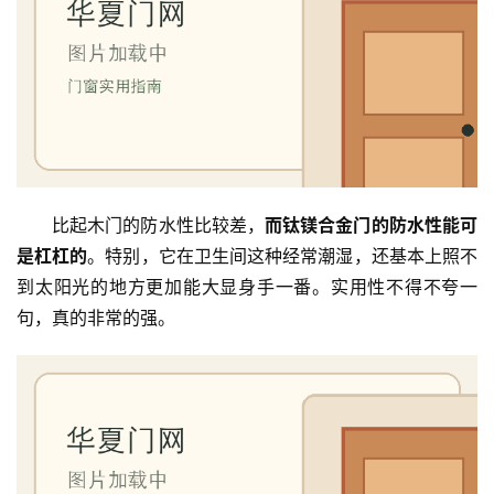
首
页
入
户
门
比起木门的防水性比较差，
而钛镁合金门的防水性能可
是杠杠的
。特别，它在卫生间这种经常潮湿，还基本上照不
卧
到太阳光的地方更加能大显身手一番。实用性不得不夸一
室
句，真的非常的强。
门
卫
生
间
门