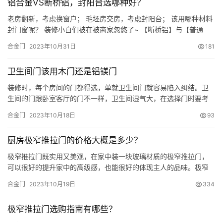
铝合金VS断桥铝，封阳台选哪种好？
老房翻新，考虑换窗户； 毛坯房交房，考虑封阳台； 该用哪种材料
封门窗呢？ 装修小白们被在被商家忽悠了~ 【断桥铝】与【普通
铝】合金门窗区别在哪？ 是否值得花这笔钱呢？ 木小桐结合多年经
合金门
2023年10月31日
181
验，教您门窗升级的材料如何选~ 1、首先咨询物业 一：换窗户是否
要做到与建筑外立面统一？与原先窗户同色or同分割形式？ 二：封
卫生间门该用木门还是铝镁门
阳台物业是否允许，尤其是新小区，也可以现在业主群里…
装修时，每个房间的门都得选，单就卫生间门就容易陷入纠结。卫
生间的门跟卧室客厅的门不一样，卫生间湿气大，在选择门时要考
虑到是否防潮、是否会变形开裂。 那选择什么材质的门比较好呢？
合金门
2023年10月18日
93
其实合金门和木门都有它们的好处，但论哪一种最好，还是要先考
虑到它们的局限性。铝合金门能防水、防潮，又不容易变形，价格
厨房极窄推拉门的价格大概是多少？
便宜，寿命久。但就是铝合金门不够好看，选择空间很小，家装不
够显档次…
极窄推拉门既实用又美观，在家中装一块玻璃材质的极窄推拉门，
可以很好的提升家中的高级感，也能很好的体现主人的品味。极窄
推拉门的款式也有很多可以供大家选择。今天，家美莱想告诉大家
合金门
2023年10月19日
334
厨房极窄推拉门的价格是多少？ 首先得看品牌，在不同品牌之间，
价格也有很大差别；再就是材料方面，极窄推拉门也有许多不同材
极窄推拉门选购指南有哪些？
料，材料越好，当然价格就会越高；三是尺寸，毫无疑问，安装尺
寸越大，价…