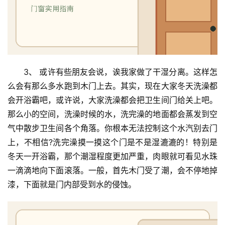
庭
院
大
门
3、 或许有些朋友会说，诶我家做了干湿分离。这样怎
铸
么会有那么多水跑到木门上去。其实，现在大家冬天洗澡都
铝
登录
注册
会开浴霸吧，或许说，大家洗澡都会把卫生间门给关上吧。
门
那么小的空间，洗澡时候的水，洗完澡的地面都会蒸发到空
气中散步卫生间各个角落。你根本无法控制这个水汽别去门
门
套
上，不相信?洗完澡摸一摸这个门是不是湿漉漉的！特别是
安
冬天一开浴霸，那个潮湿程度更加严重，肉眼就可看见水珠
装
一滴滴地向下面滚落。一般，首先木门受了潮，会不停地掉
漆，下面就是门内部受到水的侵蚀。
安
装
维