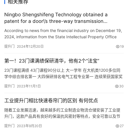
相关推荐
Ningbo Shengshifeng Technology obtained a
patent for a door\’s three-way transmission
mechanism to improve the door\’s transmission
According to news from the financial industry on December 19,
performance
2024, information from the State Intellectual Property Office
shows that Ningbo Shengshifeng Technology Co., Ltd. has …
提升门
2024年12月20日
19
第一！23门课满绩保研清华，他有2个“法宝”
23门课程满绩 43门课程90分以上 大一学年 在大机类1200多位同
学中综合排名第一 大四保研排名电气工程专业第一 连续荣获国家奖
学金 获大学生电子设计竞赛 嵌入式系统邀请赛全国一等奖 在
提升门
2023年11月1日
30
Robocup世界杯中国赛和 智能机器人大赛中取得国家二等奖 作为第
一作者 在《科学技术创新》杂志发表论文 同团队一起在数学建模竞
工业提升门相比快速卷帘门的区别 有何优点
赛中 完成7篇论文的写作 斩获美赛F奖、…
随着工业发展迅速，越来越多的工业制造业物流仓储安装了工业提
升门，这款产品具有良好的保温抗风密封等特点，安全可靠以及节
省占用厂房空间的特性。也会有客户认为用快速卷帘门是一样的，
提升门
2023年9月20日
27