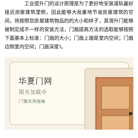
门
　　工业提升门的设计原理是为了更好地安装道轨最好
接近房屋建筑里侧，因此能够大批量地节省房屋建筑的空
庭
间，将按照您房屋建筑物品的的大小和样子，其滑升门能够
院
被制定成不一样的安装方法，门扇提高方法的选取能够按照
大
下面基本上标准：门扇的大小；门扇上端是室内空间；门扇
门
边侧室内空间；门扇深度1。
铸
铝
登录
注册
门
门
套
安
装
安
装