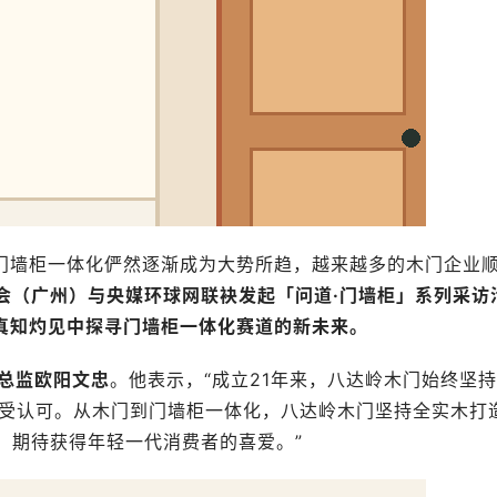
门墙柜一体化俨然逐渐成为大势所趋，越来越多的木门企业
会（广州）与央媒环球网联袂发起「问道·门墙柜」系列采访
在真知灼见中探寻门墙柜一体化赛道的新未来。
总监欧阳文忠
。他表示，“成立21年来，八达岭木门始终坚持
备受认可。从木门到门墙柜一体化，八达岭木门坚持全实木打
，期待获得年轻一代消费者的喜爱。”