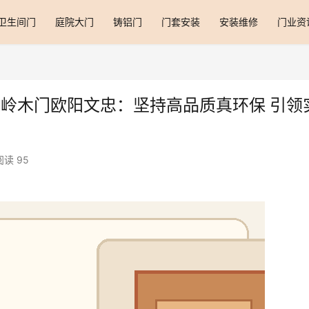
卫生间门
庭院大门
铸铝门
门套安装
安装维修
门业资
—八达岭木门欧阳文忠：坚持高品质真环保 引领
阅读 95