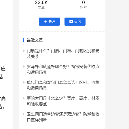
23.6K
0
文章
粉丝
关注
私信
最近文章
门扇是什么？门扇、门框、门套区别和安
装关系
罗马杆和轨道杆哪个好？窗帘安装优缺点
顺应
和适用场景
活
单包门套和双包门套怎么选？区别、价格
和适用场景
‘高
庭院大门尺寸怎么定？宽度、高度、材质
和验收要点
造，
卫生间门选单边套还是双边套？防潮和收
口这样判断