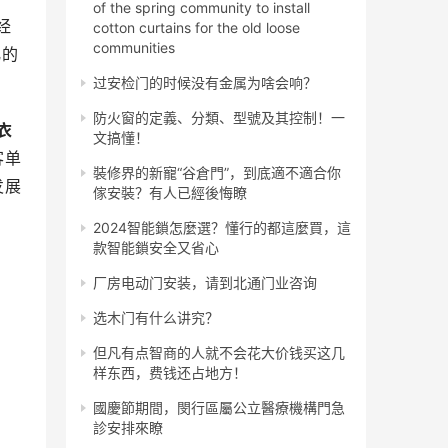
of the spring community to install
经
cotton curtains for the old loose
communities
化的
过安检门的时候没有金属为啥会响？
防火窗的定義、分類、型號及其控制！一
衣
文搞懂！
客单
裝修界的新寵“谷倉門”，到底適不適合你
发展
傢安裝？有人已經後悔瞭
2024智能鎖怎麼選？懂行的都這麼買，這
款智能鎖安全又省心
厂房电动门安装，请到北通门业咨询
选木门有什么讲究？
但凡有点智商的人就不会花大价钱买这几
样东西，费钱还占地方！
國慶節期間，閔行區屬公立醫療機構門急
診安排來瞭