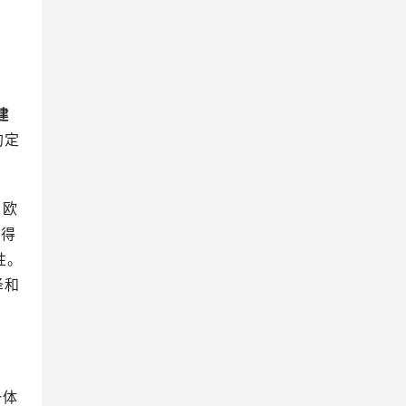
建
的定
。欧
获得
性。
泽和
一体