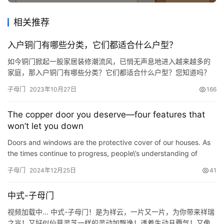
相关推荐
入户铜门有哪些分类，它们都适合什么户型？
如今铜门掀起一股家居装修潮流风，已悄无声息地进入越来越多的
家庭，那入户铜门有哪些分类？它们都适合什么户型？您知道吗？
下面由入户铜门厂家爱唯铜艺为您介绍： 入户铜门的类型有：单
子母门
2023年10月27日
166
门、子母门、门中门、双开门、四开门等 爱唯铜艺 1. 单门：单门比
较简单常用，是许多用户作为大门或者房间门的首选，特别是适合
The copper door you deserve—four features that
那些中小户型的房子，而且单门具有出色防盗性能，坚固耐用，深
won’t let you down
受许…
Doors and windows are the protective cover of our houses. As
the times continue to progress, people\’s understanding of
beauty has also undergone great changes. Nowadays, mor…
子母门
2024年12月25日
41
中式-子母门
视频加载中… 中式-子母门！是为祥云，一片又一片，为你带来祥瑞
之兆！又好似仙草灵芝一样的灵动加飘逸！透着生动且覇气！又像