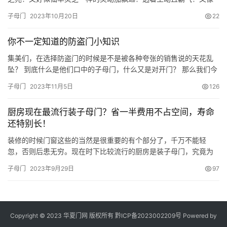
一片片的银泥一样，高傲冷艳又贵气！
子母门
2023年10月20日
22
你不一定知道的防盗门小知识
集美们，在选择防盗门的时候是不是被各种夸张的销售说的天花乱
坠？ 到底什么是他们口中的子母门，什么又是对开门？ 那么我们今
天就来盘点一下，这些门之间的区别到底在哪里！ 首先，市场面上
子母门
2023年11月5日
126
最常见的就是防盗门单门和子母门了 其实单门和对开门可以相对来
说 单门就是我们常说的，只有一个门扇的防盗门 如图所示，凭一个
厨房现在最流行装子母门？省一半费用不占空间，寿命
门扇能够完整与门框闭合的门，我们就成为单门 单门的优势在于…
还特别长！
装修的时候门窗这些的当然是很重要的有个部分了，千万不能轻
忽，否则后患无穷。现在时下比较流行的厨房是装子母门，究竟为
啥这么受欢迎，我们一起来分析下！ 因为厨房是做饭的地方，会有
子母门
2023年9月29日
97
很多油烟，油烟要是飘进客厅就不好了，推拉门的密闭性又不高，
所以也要选择密闭性好的门，以免屋子里面的油烟、潮气太重。而
且推拉门用的时间长了，就会感觉有东西锈住了，需要进行清洁维
修，是很不方…
Copyright © 2023 华夏门网 版权所有
黔ICP备2023002209号
Powered by