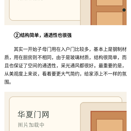
间
门
庭
院
②结构简单，通透性也很强
大
门
其实一开始子母门用在入户门比较多，基本上是钢制材
质，用在厨房则不相同，由于是玻璃材质，结构很简单，而
铸
且也保证了空间的通透性，采光通风都很好。最重要的是，
铝
登录
注册
从美观度上来说，看着要更大气简约，给家添上不一样的氛
门
围。
门
套
安
装