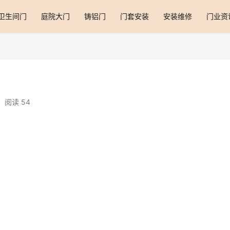
卫生间门
庭院大门
铸铝门
门套安装
安装维修
门业资
阅读 54