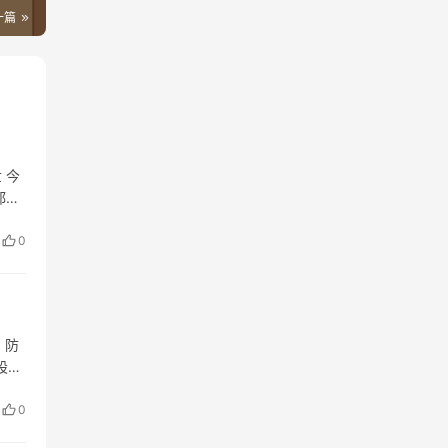
一篇
 今
都喜
0
，防
設計
營造
0