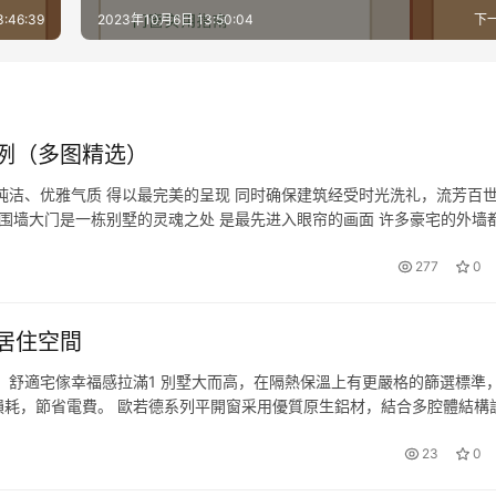
:46:39
2023年10月6日 13:50:04
下
例（多图精选）
纯洁、优雅气质 得以最完美的呈现 同时确保建筑经受时光洗礼，流芳百世
 围墙大门是一栋别墅的灵魂之处 是最先进入眼帘的画面 许多豪宅的外墙
彰显身份、匠心工艺 坚固耐用、低碳环保等优点 所以围墙大门装饰不…
277
0
居住空間
 舒適宅傢幸福感拉滿1 別墅大而高，在隔熱保溫上有更嚴格的篩選標準
耗，節省電費。 歐若德系列平開窗采用優質原生鋁材，結合多腔體結構
可以有效隔斷室內外溫差導致的熱能損失，也可以幫助維持室內恒溫狀態，
23
0