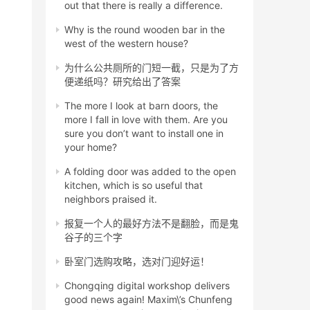
out that there is really a difference.
Why is the round wooden bar in the
west of the western house?
为什么公共厕所的门短一截，只是为了方
便递纸吗？研究给出了答案
The more I look at barn doors, the
more I fall in love with them. Are you
sure you don’t want to install one in
your home?
A folding door was added to the open
kitchen, which is so useful that
neighbors praised it.
报复一个人的最好方法不是翻脸，而是鬼
谷子的三个字
卧室门选购攻略，选对门迎好运！
Chongqing digital workshop delivers
good news again! Maxim\’s Chunfeng