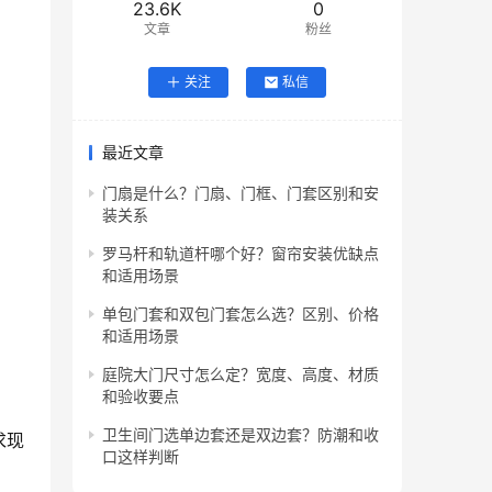
23.6K
0
文章
粉丝
关注
私信
最近文章
门扇是什么？门扇、门框、门套区别和安
装关系
罗马杆和轨道杆哪个好？窗帘安装优缺点
和适用场景
单包门套和双包门套怎么选？区别、价格
和适用场景
庭院大门尺寸怎么定？宽度、高度、材质
和验收要点
卫生间门选单边套还是双边套？防潮和收
求现
口这样判断