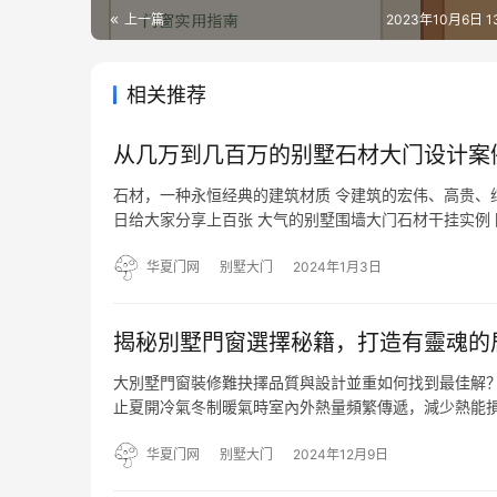
上一篇
2023年10月6日 13
相关推荐
从几万到几百万的别墅石材大门设计案
石材，一种永恒经典的建筑材质 令建筑的宏伟、高贵、
日给大家分享上百张 大气的别墅围墙大门石材干挂实例
欢用全石材干挂来装饰 因为石材干挂具备了 历久弥新、
华夏门网
别墅大门
2024年1月3日
揭秘別墅門窗選擇秘籍，打造有靈魂的
大別墅門窗裝修難抉擇品質與設計並重如何找到最佳解？
止夏開冷氣冬制暖氣時室內外熱量頻繁傳遞，減少熱能損
和PA66尼龍隔熱條，造就瞭卓越的隔熱保溫性能，既
居…
华夏门网
别墅大门
2024年12月9日