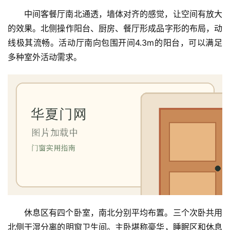
中间客餐厅南北通透，墙体对齐的感觉，让空间有放大
的效果。北侧操作阳台、厨房、餐厅形成品字形的布局，动
线极其流畅。活动厅南向包围开间4.3m的阳台，可以满足
多种室外活动需求。
首
页
入
户
门
卧
室
休息区有四个卧室，南北分别平均布置。三个次卧共用
门
北侧干湿分离的明窗卫生间。主卧堪称豪华，睡眠区和休息