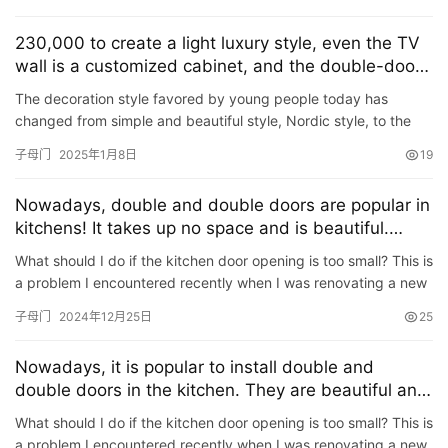
堂样品门给重新换掉，所以这堂样品门会比较价格优惠的出售给需
要的朋友，最好就是出售给南通周边地区，包括南通市的朋友。 这
230,000 to create a light luxury style, even the TV
套门的尺寸是标准的子母门，2250乘以1160的精雕铝的子母门。…
wall is a customized cabinet, and the double-door
entrance hall is comparable to a cloakroom
The decoration style favored by young people today has
changed from simple and beautiful style, Nordic style, to the
relatively petty bourgeoisie light luxury style. Today I recomm…
子母门
2025年1月8日
19
Nowadays, double and double doors are popular in
kitchens! It takes up no space and is beautiful.
Smart people have installed it secretly!
What should I do if the kitchen door opening is too small? This is
a problem I encountered recently when I was renovating a new
house. Originally, I was more interested in double d…
子母门
2024年12月25日
25
Nowadays, it is popular to install double and
double doors in the kitchen. They are beautiful and
save space. Hurry up with the pace of fashion.
What should I do if the kitchen door opening is too small? This is
a problem I encountered recently when I was renovating a new