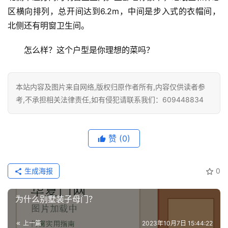
区横向排列，总开间达到6.2m，中间是步入式的衣帽间，
卫
北侧还有明窗卫生间。
生
间
怎么样？这个户型是你理想的菜吗？
门
庭
本站内容及图片来自网络,版权归原作者所有,内容仅供读者参
院
考,不承担相关法律责任,如有侵犯请联系我们：609448834
大
门
赞
(0)
铸
铝
登录
注册
生成海报
0
门
为什么别墅装子母门？
门
套
上一篇
2023年10月7日 15:44:22
安