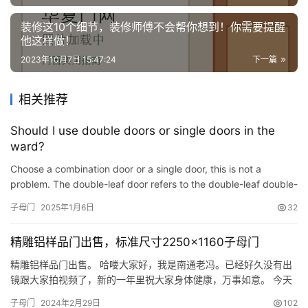
装
装修这10个细节，装修师傅不会帮你想到！你需要提醒
他这样做！
安
2023年10月7日 15:47:24
下一篇
装
维
相关推荐
修
Should I use double doors or single doors in the
门
ward?
业
Choose a combination door or a single door, this is not a
资
problem. The double-leaf door refers to the double-leaf double-
讯
leaf door as shown below. Both of its doors can be opened, …
子母门
2025年1月6日
32
联
系
精雕铝样品门出售，标准尺寸2250×1160子母门
我
精雕铝样品门出售。 哈喽大家好，我是南通老冯。已经好久没有出
们
镜跟大家拍视频了，新的一年里祝大家身体健康，万事如意。 今天
拍视频的目的就是我身后有一堂样品门，因为新年到了，我要把这
子母门
2024年2月29日
102