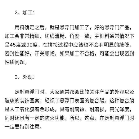
2、加工：
用料确定之后，就是悬浮门加工了，好的悬浮门产品，
加工会非常精细、切线流畅、角度一致，主框料通常情况下
呈45度或90度，在拼接过程中应该也不会有明显的缝隙，
首
页
密封性能好，开关顺畅，如果加工不合格，可能会出现密封
性质问题。
入
3、外观：
户
门
定制悬浮门时，大家通常都会比较关注产品的外观以及
玻璃的装饰图案，轻视了悬浮门表面的复合膜，这种复合膜
卧
室
是人工氧化膜着色形成，具有耐腐蚀、耐磨损，高光泽度，
门
同时还具有一定的防火功能，所以，这点，在定制悬浮门时
一定要特别注意。
卫