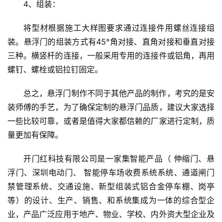
生
4、组装：
间
门
将型材根据施工大样图要求通过连接件用螺丝连接组
装。悬浮门的组装方式有45°角对接、直角对接和垂直对接
庭
三种。横竖杆的连接，一般采用专用的连接件或铝角，再用
院
螺钉、螺栓或铝拉钉固定。
大
门
总之，悬浮门制作不同于其他产品的制作，考究的是安
装师傅的手艺，为了确保定制的悬浮门品质，建议大家选择
铸
一些比较可靠，或者是值得大家都信赖的厂家进行定制，质
铝
登录
注册
量更加有保障。
门
开门红科技有限公司是一家集智能产品（ 伸缩门、悬
门
浮门、深圳电动门、 智能停车场收费系统系统、通道闸门
套
禁管理系统、交通设施、新型组装式铝合金停车棚、岗亭
安
等）的设计、生产、销售、和系统集成为一体的综合型企
装
业，产品广泛应用于地产、物业、学校、内外资大型企业及