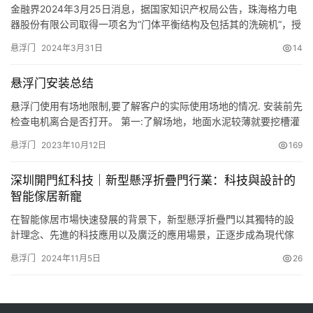
金融界2024年3月25日消息，据国家知识产权局公告，珠海格力电
器股份有限公司取得一项名为“门体平衡结构及包括其的洗碗机“，授
权公告号CN109199293B，申请日期为2018年9月。 专利摘要显
悬浮门
2024年3月31日
14
示，本发明公开了一种门体平衡结构及包括其的洗碗机。门体平衡
结构，用于对门体提供平衡力使所述门体在转动开启过程中能够悬
悬浮门安装总结
停，包括偏置件、中转机构和柔性连接结构，所述柔…
悬浮门使用有场地限制,要了解客户的实际使用场地的情况. 安装前先
检查电机离合是否打开。 第一:了解场地，地面水泥较薄就要挖槽灌
水泥固定龙门架。对于地面较厚，直接确定好龙门架的位置用拉爆
悬浮门
2023年10月12日
169
螺丝固定。 第二：把带有轮子的龙门架先放入门架里面，让后在确
定各个龙门架位置的地方进行水平调试。像装电线杆一样，几个龙
深圳開門紅科技｜新型懸浮折疊門行業：科技與設計的
门架保持直线，并左右前后保持水平。 第三：看到带电机的龙门…
智能傢居新寵
在智能傢居市場快速發展的背景下，新型懸浮折疊門以其獨特的設
計理念、先進的科技應用以及廣泛的應用場景，正逐步成為現代傢
居與商業空間的優選之門。今日，深圳開門紅科技小編將探討新型
悬浮门
2024年11月5日
26
懸浮折疊門行業的相關內容，為大傢提供全面而詳盡的行業洞察。
一、新型懸浮折疊門的行業背景與市場現狀 1、智能傢居市場的崛起
隨著科技的進步和人們對居住環境品質要求的提升，智能傢居市場
迎來…