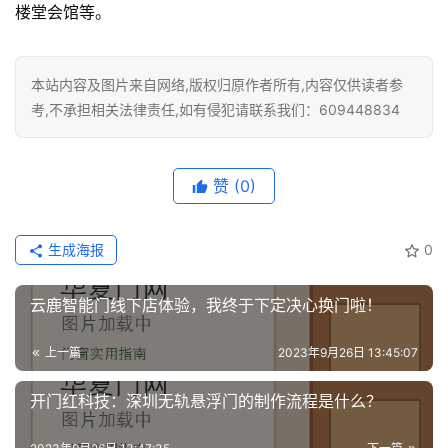
楼堂会馆等。
安
装
维
本站内容及图片来自网络,版权归原作者所有,内容仅供读者参
修
考,不承担相关法律责任,如有侵犯请联系我们：609448834
门
业
赞
(0)
资
讯
生成海报
0
联
系
云鹿智能门线下店体验，我终于下定决心换门啦！
我
们
上一篇
2023年9月26日 13:45:07
开门红科技：深圳无轨悬浮门的制作流程是什么？