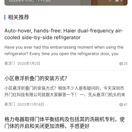
2023年9月26日 13:47:35
下一篇
相关推荐
Auto-hover, hands-free: Haier dual-frequency air-
cooled side-by-side refrigerator
Have you ever had this embarrassing moment when using the
refrigerator? Every time you open the refrigerator door, you
need to pick up a lot of things and have to find a way to hol…
悬浮门
2025年1月2日
25
小区悬浮折叠门的安装方式？
小区悬浮折叠门的安装方式？相信不少人是有疑问的，今天深圳市
开门红科技有限公司就跟大家解答一下！ 一、先从悬浮门机头的末
端把木箱封口的一根木条拆开，然后把门排从木箱里拉出来； 二、
悬浮门
2023年11月16日
41
拉出来之后把机头钥匙找到，一般机头钥匙都捆在门排的末端交叉
杆活动圆管上用绷带捆扎着； 三、用钥匙把机头盖打开后把电机旁
格力电器取得门体平衡结构及包括其的洗碗机专利，使
边的白色盒子拿出来，里面有无线遥控器*2，无线遥控*1，离合钥
门体的开启和关闭更加流畅，手感更好
匙…