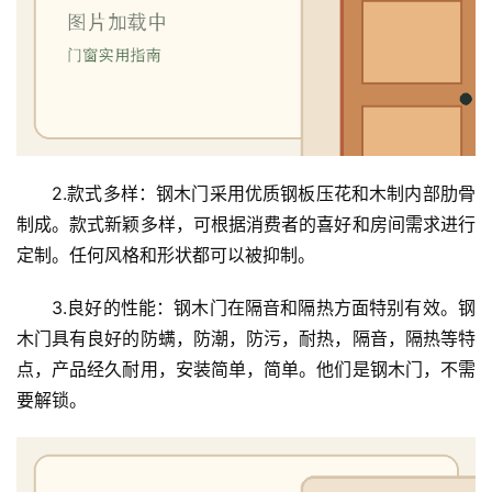
庭
院
大
门
铸
铝
登录
注册
2.款式多样：钢木门采用优质钢板压花和木制内部肋骨
门
制成。款式新颖多样，可根据消费者的喜好和房间需求进行
定制。任何风格和形状都可以被抑制。
门
套
3.良好的性能：钢木门在隔音和隔热方面特别有效。钢
安
木门具有良好的防螨，防潮，防污，耐热，隔音，隔热等特
装
点，产品经久耐用，安装简单，简单。他们是钢木门，不需
要解锁。
安
装
维
修