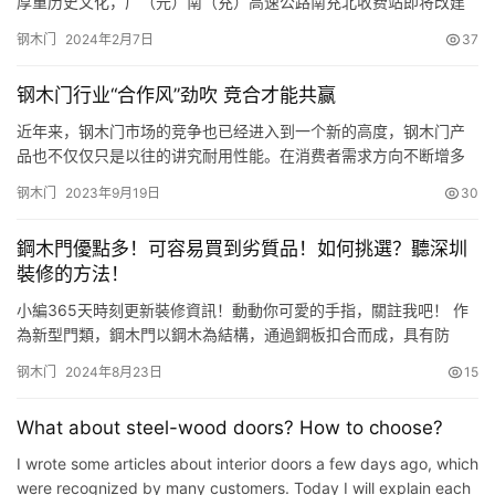
厚重历史文化，广（元）南（充）高速公路南充北收费站即将改建
成仿古风格钢木结构收费站。 当日上午，记者在广南高速公路南充
钢木门
2024年2月7日
37
北收费站看到，施工人员正在加紧施工，收费站仿古风格轮廓初
显。“改造后的南充北收费站为12柱二楼式汉唐风格建筑，其中，主
钢木门行业“合作风”劲吹 竞合才能共赢
楼高15.6米、次楼高9米，原有的2组照明灯增加到4至5组，并…
近年来，钢木门市场的竞争也已经进入到一个新的高度，钢木门产
品也不仅仅只是以往的讲究耐用性能。在消费者需求方向不断增多
的市场背景下，钢木门企业越来越多的投入，也使得钢木门产品的
钢木门
2023年9月19日
30
成本正在不断增加。在白热化的竞争市场上，钢木门企业该如何控
制成本呢? 成本攀升对钢木门企业造成压力 随着国家经济的不断发
鋼木門優點多！可容易買到劣質品！如何挑選？聽深圳
展，近些年来，物价上涨已经成为一个不争的事实，小到柴米油盐
裝修的方法！
酱醋茶，…
小編365天時刻更新裝修資訊！動動你可愛的手指，關註我吧！ 作
為新型門類，鋼木門以鋼木為結構，通過鋼板扣合而成，具有防
盜、環保、成本低、隔音隔熱佳等優點。但由於鋼木門大多較重且
钢木门
2024年8月23日
15
對門套、合頁的要求較高，故而面對市場上魚龍混雜的鋼木門，很
多消費者都表示一頭霧水。下面小編為大傢介紹選購鋼木門的相關
What about steel-wood doors? How to choose?
知識，為大傢選購時作個借鑒。 ​ 相對於過去沉重的鋼制門，款式的
多樣…
I wrote some articles about interior doors a few days ago, which
were recognized by many customers. Today I will explain each